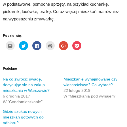
w podstawowe, pomocne sprzęty, na przykład kuchenkę,
piekarnik, lodówkę, pralkę. Coraz więcej mieszkań ma również
na wyposażeniu zmywarkę.
Podziel się:
Kliknij,
Udostępnij
Click
Kliknij
Click
Click
aby
na
to
by
to
to
wysłać
Twitterze(Otwiera
share
wydrukować(Otwiera
share
share
to
się
on
się
on
on
do
w
Facebook(Otwiera
w
Google+
Pocket(Otwiera
znajomego
nowym
się
nowym
(Otwiera
się
przez
oknie)
w
oknie)
się
w
e-
nowym
w
nowym
Podobne
mail(Otwiera
oknie)
nowym
oknie)
się
oknie)
w
Na co zwrócić uwagę,
Mieszkanie wynajmowane czy
nowym
decydując się na zakup
własnościowe? Co wybrać?
oknie)
mieszkania w Warszawie?
22 lutego 2019
6 grudnia 2017
W "Mieszkania pod wynajem"
W "Condomieszkanie"
Gdzie szukać nowych
mieszkań gotowych do
odbioru?