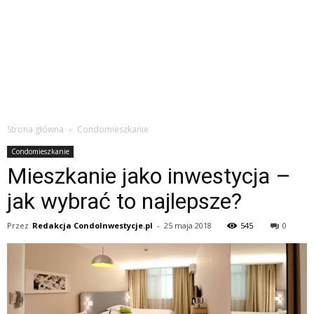
Strona główna
Condomieszkanie
Condomieszkanie
Mieszkanie jako inwestycja –
jak wybrać to najlepsze?
Przez
Redakcja CondoInwestycje.pl
-
25 maja 2018
545
0