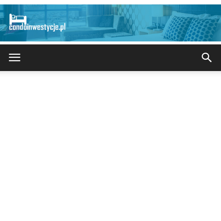
CondoInwestycje.pl