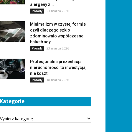
alergeny z...
23 marca 2026
Porady
Minimalizm w czystej formie
czyli dlaczego szkło
zdominowało współczesne
balustrady
23 marca 2026
Porady
Profesjonalna prezentacja
nieruchomości to inwestycja,
nie koszt
18 marca 2026
Porady
Kategorie
tegorie