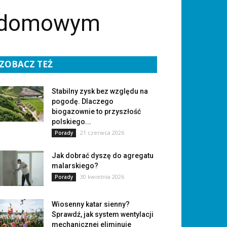
e domowym
ZOBACZ TEŻ
Stabilny zysk bez względu na
pogodę. Dlaczego
biogazownie to przyszłość
polskiego...
21 czerwca 2026
Porady
Jak dobrać dyszę do agregatu
malarskiego?
30 kwietnia 2026
Porady
Wiosenny katar sienny?
Sprawdź, jak system wentylacji
mechanicznej eliminuje