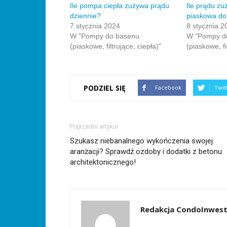
w
Ile pompa ciepła zużywa prądu
Ile prądu z
nowym
dziennie?
piaskowa do
oknie)
7 stycznia 2024
8 stycznia 2
W "Pompy do basenu
W "Pompy d
(piaskowe, filtrujące, ciepła)"
(piaskowe, fi
PODZIEL SIĘ
Facebook
Twit
Poprzedni artykuł
Szukasz niebanalnego wykończenia swojej
aranżacji? Sprawdź ozdoby i dodatki z betonu
architektonicznego!
Redakcja CondoInwest