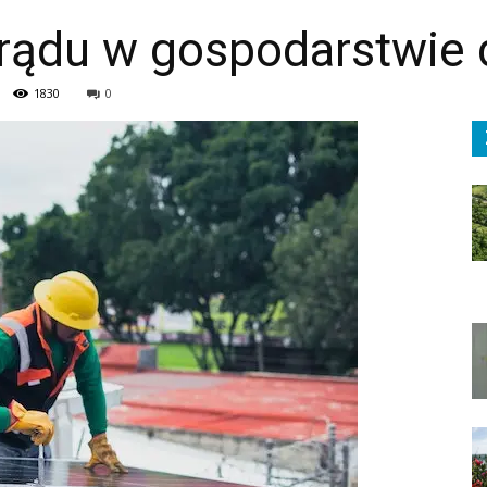
prądu w gospodarstwi
1830
0