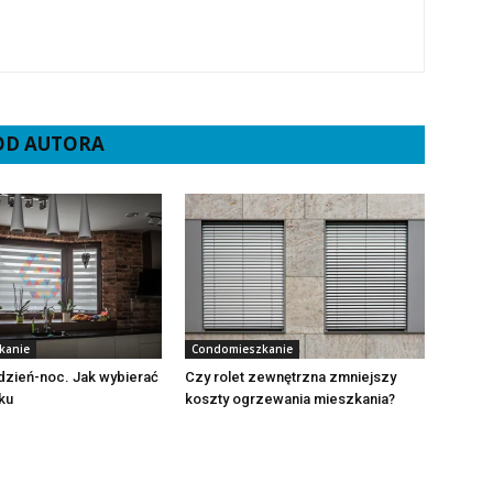
 OD AUTORA
kanie
Condomieszkanie
 dzień-noc. Jak wybierać
Czy rolet zewnętrzna zmniejszy
ku
koszty ogrzewania mieszkania?