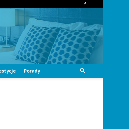
estycje
Porady