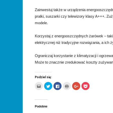
Zainwestuj także w urządzenia energooszczędne,
pralki, suszarki czy telewizory klasy A+++. Zuż
modele.
Korzystaj z energooszczędnych żarówek – takic
elektrycznej niż tradycyjne rozwiązania, a ich
Ograniczaj korzystanie z klimatyzacji i ogrze
Może to znacznie zredukować koszty zużywanej
Podziel się:
Kliknij,
Udostępnij
Click
Kliknij
Click
Click
aby
na
to
by
to
to
wysłać
Twitterze(Otwiera
share
wydrukować(Otwiera
share
share
to
się
on
się
on
on
do
w
Facebook(Otwiera
w
Google+
Pocket(Otwiera
znajomego
nowym
się
nowym
(Otwiera
się
przez
oknie)
w
oknie)
się
w
e-
nowym
w
nowym
Podobne
mail(Otwiera
oknie)
nowym
oknie)
się
oknie)