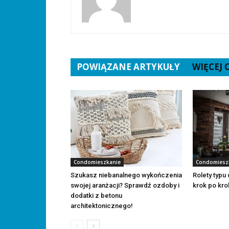
POWIĄZANE ARTYKUŁY
WIĘCEJ
Condomieszkanie
Condomiesz
Szukasz niebanalnego wykończenia
Rolety typu
swojej aranżacji? Sprawdź ozdoby i
krok po kro
dodatki z betonu
architektonicznego!