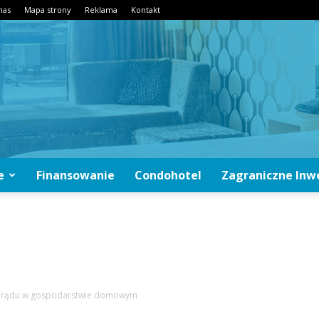
nas
Mapa strony
Reklama
Kontakt
e
Finansowanie
Condohotel
Zagraniczne Inw
CondoInwestycje.pl
prądu w gospodarstwie domowym