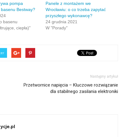
używa pompa
Panele z montażem we
 basenu Bestway?
Wrocławiu: o co trzeba zapytać
024
przyszłego wykonawcę?
o basenu
24 grudnia 2021
ltrujące, ciepła)"
W "Porady"
ter
Następny artykuł
Przetwornice napięcia – Kluczowe rozwiązanie
dla stabilnego zasilania elektroniki
ycje.pl