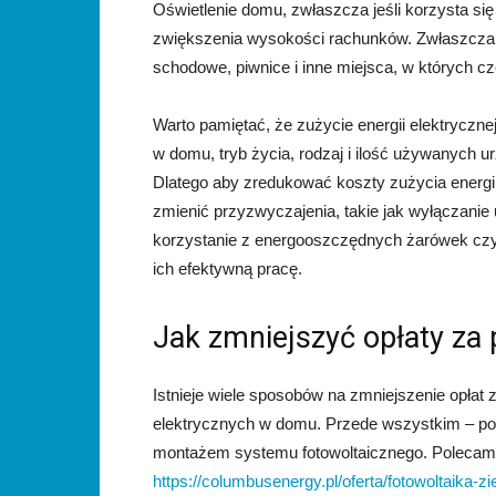
Oświetlenie domu, zwłaszcza jeśli korzysta się
zwiększenia wysokości rachunków. Zwłaszcza je
schodowe, piwnice i inne miejsca, w których 
Warto pamiętać, że zużycie energii elektryczne
w domu, tryb życia, rodzaj i ilość używanych 
Dlatego aby zredukować koszty zużycia energii
zmienić przyzwyczajenia, takie jak wyłączanie
korzystanie z energooszczędnych żarówek czy
ich efektywną pracę.
Jak zmniejszyć opłaty za
Istnieje wiele sposobów na zmniejszenie opłat
elektrycznych w domu. Przede wszystkim – po
montażem systemu fotowoltaicznego. Poleca
https://columbusenergy.pl/oferta/fotowoltaika-zi