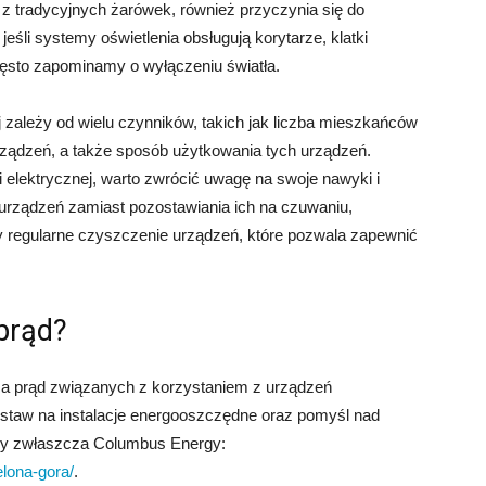
 z tradycyjnych żarówek, również przyczynia się do
śli systemy oświetlenia obsługują korytarze, klatki
często zapominamy o wyłączeniu światła.
j zależy od wielu czynników, takich jak liczba mieszkańców
urządzeń, a także sposób użytkowania tych urządzeń.
 elektrycznej, warto zwrócić uwagę na swoje nawyki i
 urządzeń zamiast pozostawiania ich na czuwaniu,
 regularne czyszczenie urządzeń, które pozwala zapewnić
 prąd?
 za prąd związanych z korzystaniem z urządzeń
staw na instalacje energooszczędne oraz pomyśl nad
my zwłaszcza Columbus Energy:
elona-gora/
.