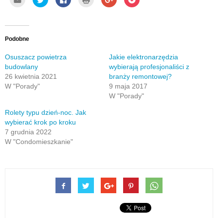
aby
na
to
by
to
to
wysłać
Twitterze(Otwiera
share
wydrukować(Otwiera
share
share
to
się
on
się
on
on
do
w
Facebook(Otwiera
w
Google+
Pocket(Otwiera
znajomego
nowym
się
nowym
(Otwiera
się
przez
oknie)
w
oknie)
się
w
e-
nowym
w
nowym
Podobne
mail(Otwiera
oknie)
nowym
oknie)
się
oknie)
w
Osuszacz powietrza
Jakie elektronarzędzia
nowym
budowlany
wybierają profesjonaliści z
oknie)
26 kwietnia 2021
branży remontowej?
W "Porady"
9 maja 2017
W "Porady"
Rolety typu dzień-noc. Jak
wybierać krok po kroku
7 grudnia 2022
W "Condomieszkanie"