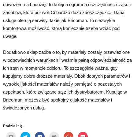
dowozem na budowę. To kolejna ogromna oszczędność czasu i
zasobów, która pozwoli Ci bardzo dużo zaoszczędzić. Daną
usługę oferują serwisy, takie jak Bricoman. To niezwykle
komfortowa możliwość, którą koniecznie trzeba wziąć pod
uwagę.
Dodatkowo sklep zadba o to, by materiały zostały przewiezione
w odpowiednich warunkach i weźmie pełną odpowiedzialność za
ich stan w momencie odbioru. To szczególnie ważne, gdy
kupujemy dobre droższe materiały. Obok dobrych parametrów i
wysokiej jakości materiałów należy pamiętać o pozostałych
aspektach, które związane są z ich dystrybutorem. Kupując w
Bricoman, możesz być spokojny o jakość materiałów i
świadczonych usług.
Podziel się:
Kliknij,
Udostępnij
Click
Kliknij
Click
Click