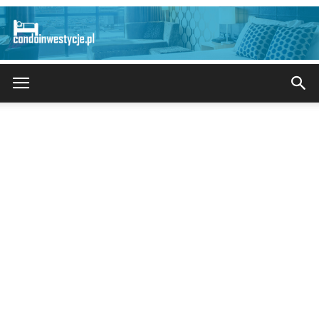
CondoInwestycje.pl