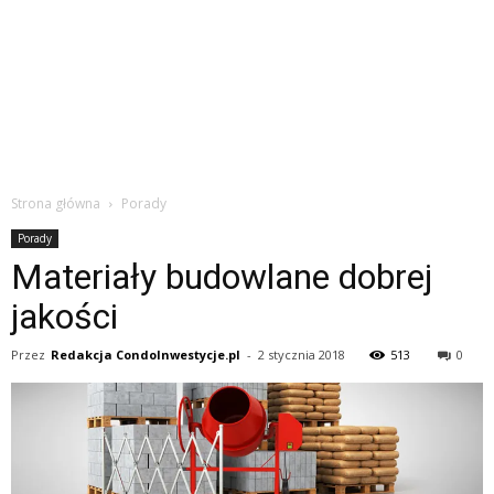
Strona główna
Porady
Porady
Materiały budowlane dobrej
jakości
Przez
Redakcja CondoInwestycje.pl
-
2 stycznia 2018
513
0