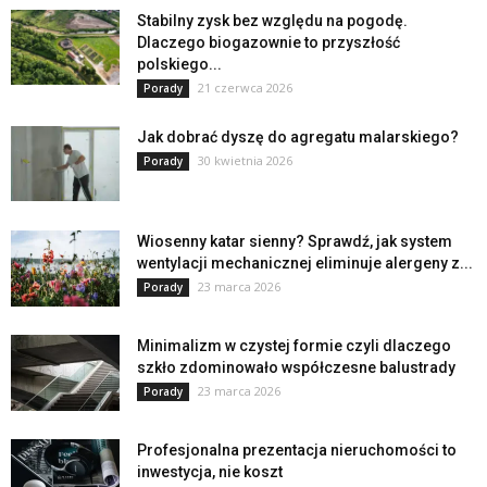
Stabilny zysk bez względu na pogodę.
Dlaczego biogazownie to przyszłość
polskiego...
21 czerwca 2026
Porady
Jak dobrać dyszę do agregatu malarskiego?
30 kwietnia 2026
Porady
Wiosenny katar sienny? Sprawdź, jak system
wentylacji mechanicznej eliminuje alergeny z...
23 marca 2026
Porady
Minimalizm w czystej formie czyli dlaczego
szkło zdominowało współczesne balustrady
23 marca 2026
Porady
Profesjonalna prezentacja nieruchomości to
inwestycja, nie koszt