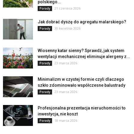
polskiego...
21 czerwca 2026
Porady
Jak dobrać dyszę do agregatu malarskiego?
30 kwietnia 2026
Porady
Wiosenny katar sienny? Sprawdź, jak system
wentylacji mechanicznej eliminuje alergeny z...
23 marca 2026
Porady
Minimalizm w czystej formie czyli dlaczego
szkło zdominowało współczesne balustrady
23 marca 2026
Porady
Profesjonalna prezentacja nieruchomości to
inwestycja, nie koszt
18 marca 2026
Porady