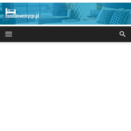
CondoInwestycje.pl