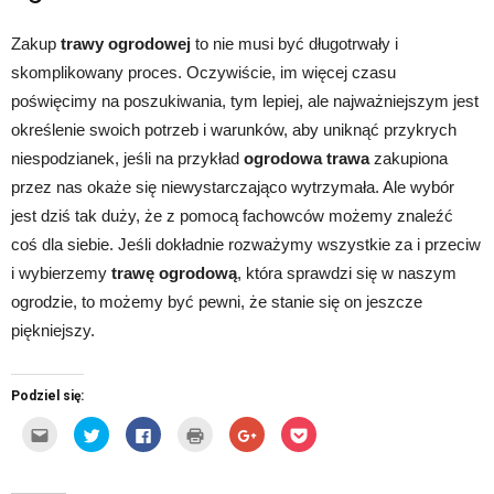
Zakup
trawy ogrodowej
to nie musi być długotrwały i
skomplikowany proces. Oczywiście, im więcej czasu
poświęcimy na poszukiwania, tym lepiej, ale najważniejszym jest
określenie swoich potrzeb i warunków, aby uniknąć przykrych
niespodzianek, jeśli na przykład
ogrodowa trawa
zakupiona
przez nas okaże się niewystarczająco wytrzymała. Ale wybór
jest dziś tak duży, że z pomocą fachowców możemy znaleźć
coś dla siebie. Jeśli dokładnie rozważymy wszystkie za i przeciw
i wybierzemy
trawę ogrodową
, która sprawdzi się w naszym
ogrodzie, to możemy być pewni, że stanie się on jeszcze
piękniejszy.
Podziel się:
Kliknij,
Udostępnij
Click
Kliknij
Click
Click
aby
na
to
by
to
to
wysłać
Twitterze(Otwiera
share
wydrukować(Otwiera
share
share
to
się
on
się
on
on
do
w
Facebook(Otwiera
w
Google+
Pocket(Otwiera