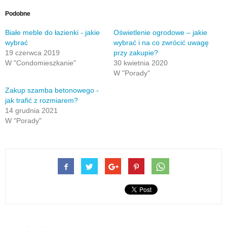
znajomego
nowym
się
nowym
(Otwiera
się
przez
oknie)
w
oknie)
się
w
e-
nowym
w
nowym
Podobne
mail(Otwiera
oknie)
nowym
oknie)
się
oknie)
w
Białe meble do łazienki - jakie
Oświetlenie ogrodowe – jakie
nowym
wybrać
wybrać i na co zwrócić uwagę
oknie)
19 czerwca 2019
przy zakupie?
W "Condomieszkanie"
30 kwietnia 2020
W "Porady"
Zakup szamba betonowego -
jak trafić z rozmiarem?
14 grudnia 2021
W "Porady"