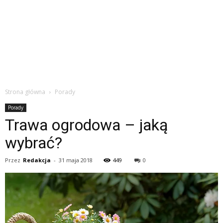
Strona główna
Porady
Porady
Trawa ogrodowa – jaką
wybrać?
Przez
Redakcja
-
31 maja 2018
449
0