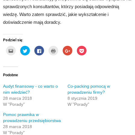
sprawdzonych konsultantów, którzy posiadają odpowiednią
wiedzę. Warto zatem sprawdzić, jakie wykształcenie i
doświadczenie mają doradcy.
Podziel się:
Kliknij,
Udostępnij
Click
Kliknij
Click
Click
aby
na
to
by
to
to
wysłać
Twitterze(Otwiera
share
wydrukować(Otwiera
share
share
to
się
on
się
on
on
do
w
Facebook(Otwiera
w
Google+
Pocket(Otwiera
znajomego
nowym
się
nowym
(Otwiera
się
przez
oknie)
w
oknie)
się
w
e-
nowym
w
nowym
Podobne
mail(Otwiera
oknie)
nowym
oknie)
się
oknie)
w
Audyt finansowy - co warto o
Co-packing pomocą w
nowym
nim wiedzieć?
prowadzeniu firmy?
oknie)
28 marca 2018
8 stycznia 2019
W "Porady"
W "Porady"
Pomoc prawnika w
prowadzeniu przedsiębiorstwa
28 marca 2018
W "Porady"