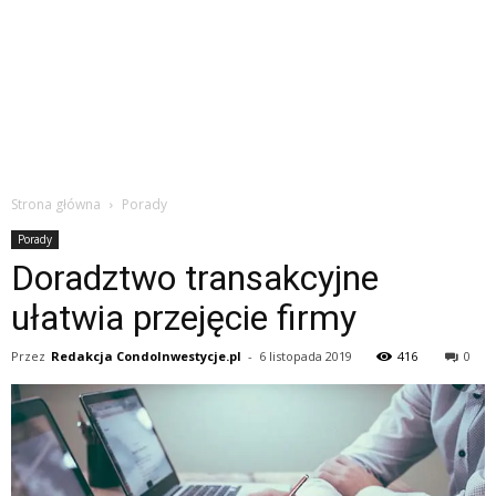
Strona główna
Porady
Porady
Doradztwo transakcyjne
ułatwia przejęcie firmy
Przez
Redakcja CondoInwestycje.pl
-
6 listopada 2019
416
0