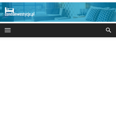
CondoInwestycje.pl