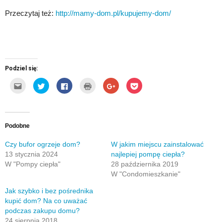
Przeczytaj też:
http://mamy-dom.pl/kupujemy-dom/
Podziel się:
Kliknij,
Udostępnij
Click
Kliknij
Click
Click
aby
na
to
by
to
to
wysłać
Twitterze(Otwiera
share
wydrukować(Otwiera
share
share
to
się
on
się
on
on
do
w
Facebook(Otwiera
w
Google+
Pocket(Otwiera
znajomego
nowym
się
nowym
(Otwiera
się
przez
oknie)
w
oknie)
się
w
e-
nowym
w
nowym
Podobne
mail(Otwiera
oknie)
nowym
oknie)
się
oknie)
w
Czy bufor ogrzeje dom?
W jakim miejscu zainstalować
nowym
13 stycznia 2024
najlepiej pompę ciepła?
oknie)
W "Pompy ciepła"
28 października 2019
W "Condomieszkanie"
Jak szybko i bez pośrednika
kupić dom? Na co uważać
podczas zakupu domu?
24 sierpnia 2018