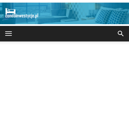
CondoInwestycje.pl