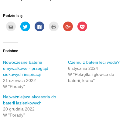
Podziel się:
Kliknij,
Udostępnij
Click
Kliknij
Click
Click
aby
na
to
by
to
to
wysłać
Twitterze(Otwiera
share
wydrukować(Otwiera
share
share
to
się
on
się
on
on
do
w
Facebook(Otwiera
w
Google+
Pocket(Otwiera
znajomego
nowym
się
nowym
(Otwiera
się
przez
oknie)
w
oknie)
się
w
e-
nowym
w
nowym
Podobne
mail(Otwiera
oknie)
nowym
oknie)
się
oknie)
w
Nowoczesne baterie
Czemu z baterii leci woda?
nowym
umywalkowe - przegląd
6 stycznia 2024
oknie)
ciekawych inspiracji
W "Pokrętła i głowice do
21 czerwca 2022
baterii, kranu"
W "Porady"
Najważniejsze akcesoria do
baterii łazienkowych
20 grudnia 2022
W "Porady"