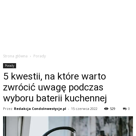
Strona główna
Porady
Porady
5 kwestii, na które warto
zwrócić uwagę podczas
wyboru baterii kuchennej
Przez
Redakcja CondoInwestycje.pl
-
15 czerwca 2022
529
0