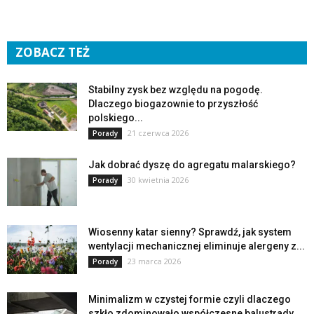
ZOBACZ TEŻ
Stabilny zysk bez względu na pogodę.
Dlaczego biogazownie to przyszłość
polskiego...
21 czerwca 2026
Porady
Jak dobrać dyszę do agregatu malarskiego?
30 kwietnia 2026
Porady
Wiosenny katar sienny? Sprawdź, jak system
wentylacji mechanicznej eliminuje alergeny z...
23 marca 2026
Porady
Minimalizm w czystej formie czyli dlaczego
szkło zdominowało współczesne balustrady