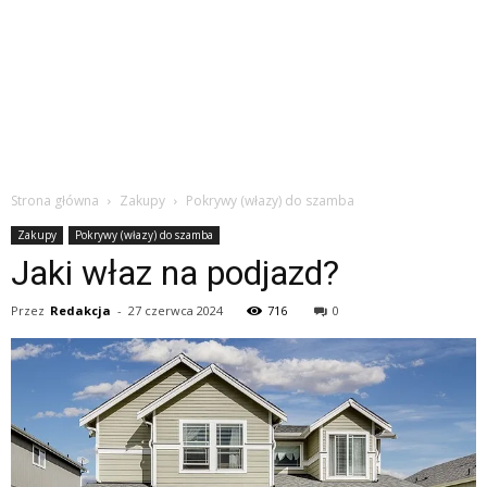
Strona główna
Zakupy
Pokrywy (włazy) do szamba
Zakupy
Pokrywy (włazy) do szamba
Jaki właz na podjazd?
Przez
Redakcja
-
27 czerwca 2024
716
0