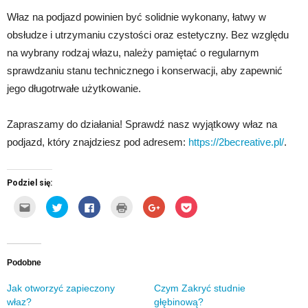
Właz na podjazd powinien być solidnie wykonany, łatwy w
obsłudze i utrzymaniu czystości oraz estetyczny. Bez względu
na wybrany rodzaj włazu, należy pamiętać o regularnym
sprawdzaniu stanu technicznego i konserwacji, aby zapewnić
jego długotrwałe użytkowanie.
Zapraszamy do działania! Sprawdź nasz wyjątkowy właz na
podjazd, który znajdziesz pod adresem:
https://2becreative.pl/
.
Podziel się:
Kliknij,
Udostępnij
Click
Kliknij
Click
Click
aby
na
to
by
to
to
wysłać
Twitterze(Otwiera
share
wydrukować(Otwiera
share
share
to
się
on
się
on
on
do
w
Facebook(Otwiera
w
Google+
Pocket(Otwiera
znajomego
nowym
się
nowym
(Otwiera
się
przez
oknie)
w
oknie)
się
w
e-
nowym
w
nowym
Podobne
mail(Otwiera
oknie)
nowym
oknie)
się
oknie)
w
Jak otworzyć zapieczony
Czym Zakryć studnie
nowym
właz?
głębinową?
oknie)