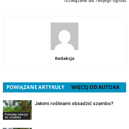
rozwiązanie dla Twojego ogrodu
Redakcja
POWIĄZANE ARTYKUŁY
WIĘCEJ OD AUTORA
Jakimi roślinami obsadzić szambo?
Pokrywy (włazy)
do szamba