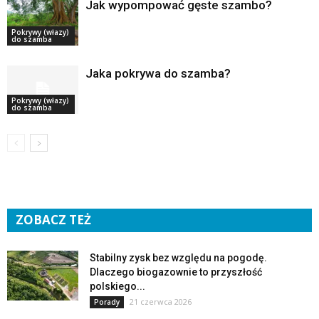
Jak wypompować gęste szambo?
Pokrywy (włazy)
do szamba
Jaka pokrywa do szamba?
Pokrywy (włazy)
do szamba
ZOBACZ TEŻ
Stabilny zysk bez względu na pogodę.
Dlaczego biogazownie to przyszłość
polskiego...
21 czerwca 2026
Porady