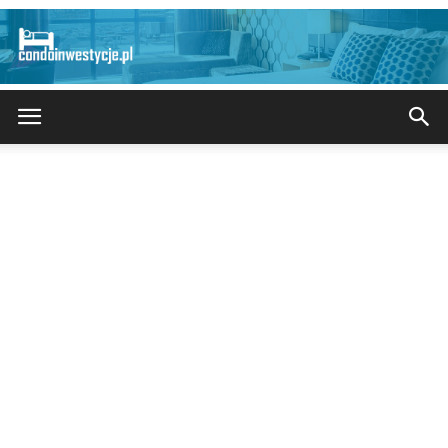
CondoInwestycje.pl