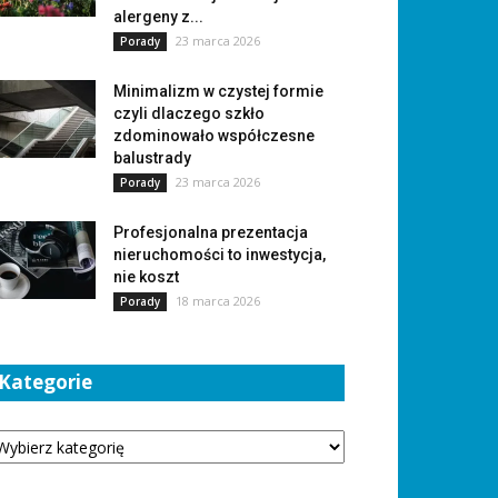
alergeny z...
23 marca 2026
Porady
Minimalizm w czystej formie
czyli dlaczego szkło
zdominowało współczesne
balustrady
23 marca 2026
Porady
Profesjonalna prezentacja
nieruchomości to inwestycja,
nie koszt
18 marca 2026
Porady
Kategorie
tegorie