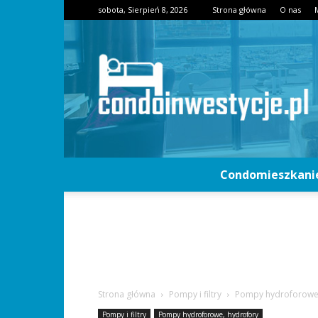
sobota, Sierpień 8, 2026
Strona główna
O nas
Condomieszkani
Strona główna
Pompy i filtry
Pompy hydroforowe,
Pompy i filtry
Pompy hydroforowe, hydrofory