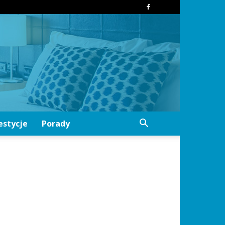
estycje
Porady