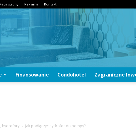
Mapa strony
Reklama
Kontakt
e
Finansowanie
Condohotel
Zagraniczne Inw
CondoInwestycje.pl
 hydrofory
Jak podłączyć hydrofor do pompy?