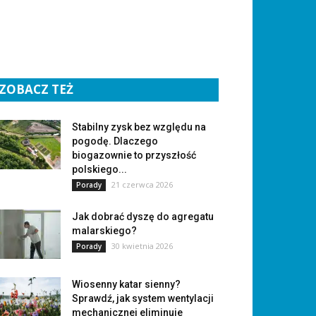
ZOBACZ TEŻ
Stabilny zysk bez względu na
pogodę. Dlaczego
biogazownie to przyszłość
polskiego...
21 czerwca 2026
Porady
Jak dobrać dyszę do agregatu
malarskiego?
30 kwietnia 2026
Porady
Wiosenny katar sienny?
Sprawdź, jak system wentylacji
mechanicznej eliminuje