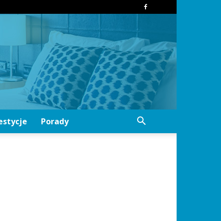
estycje
Porady