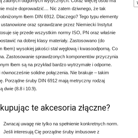
ają żadnych odgórnych wytycznych. Coraz więcej osób ma
 nie może doprowadzić… Nic zatem dziwnego, że tak
 obniżonym łbem DIN 6912. Dlaczego? Tego typu elementy
ustanowione oraz sprawdzane przez Niemiecki Instytut
stosuje się przede wszystkim normy ISO, PN oraz właśnie
ostawić na dobrej klasy materiały. Zastosowano (do
łbem) wysokiej jakości stal węglową i kwasoodporną. Co
zewna. Zastosowanie sprawdzonych komponentów przyczynia
onym łbem są na przykład bardzo wytrzymałe i odporne.
 równocześnie solidne połączenia. Nie brakuje – takim
ję. Porządne śruby DIN 6912 mają metryczny rodzaj
 dwie (8.8 i 10.9).
kupując te akcesoria złączne?
Zwracaj uwagę nie tylko na spełnienie konkretnych norm.
Jeśli interesują Cię porządne śruby imbusowe z