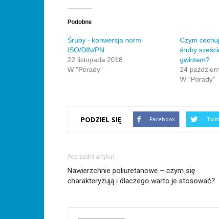
do
w
Facebook(Otwiera
w
Google+
Pocket(Otwiera
znajomego
nowym
się
nowym
(Otwiera
się
przez
oknie)
w
oknie)
się
w
e-
nowym
w
nowym
Podobne
mail(Otwiera
oknie)
nowym
oknie)
się
oknie)
w
Śruby - konwersja norm
Czym cechuj
nowym
ISO/DIN/PN
śruby sześc
oknie)
22 listopada 2018
gwintem?
W "Porady"
24 paździer
W "Porady"
PODZIEL SIĘ
Facebook
Twit
Poprzedni artykuł
Nawierzchnie poliuretanowe – czym się
charakteryzują i dlaczego warto je stosować?