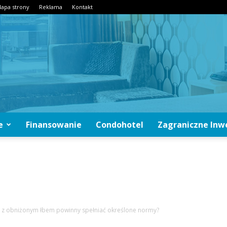
apa strony
Reklama
Kontakt
e
Finansowanie
Condohotel
Zagraniczne Inw
CondoInwestycje.pl
 z obniżonym łbem powinny spełniać określone normy?