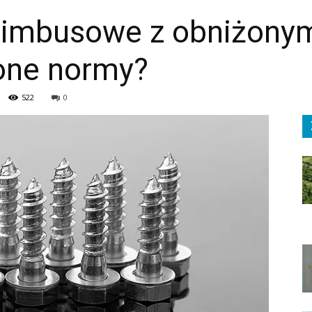
 imbusowe z obniżony
lone normy?
522
0