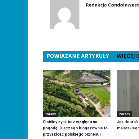
Redakcja CondoInwest
POWIĄZANE ARTYKUŁY
WIĘCEJ
Porady
Porady
Stabilny zysk bez względu na
Jak dobrać
pogodę. Dlaczego biogazownie to
malarskieg
przyszłość polskiego biznesu i