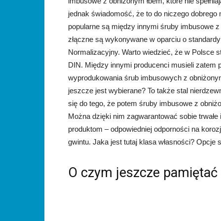
imbusowe z obniżonym łbem, które nie spełni
jednak świadomość, że to do niczego dobrego
popularne są między innymi śruby imbusowe z
złączne są wykonywane w oparciu o standardy 
Normalizacyjny. Warto wiedzieć, że w Polsce 
DIN. Między innymi producenci musieli zatem p
wyprodukowania śrub imbusowych z obniżonym 
jeszcze jest wybierane? To także stal nierd
się do tego, że potem śruby imbusowe z obniż
Można dzięki nim zagwarantować sobie trwałe i
produktom – odpowiedniej odporności na koroz
gwintu. Jaka jest tutaj klasa własności? Opcje są
O czym jeszcze pamiętać 