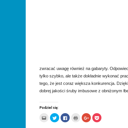
zwracać uwagę również na gabaryty. Odpowiedn
tylko szybko, ale także dokładnie wykonać pra
tego, że jest coraz większa konkurencja. Dzię
dobrej jakości śruby imbusowe z obniżonym łb
Podziel się:
Kliknij,
Udostępnij
Click
Kliknij
Click
Click
aby
na
to
by
to
to
wysłać
Twitterze(Otwiera
share
wydrukować(Otwiera
share
share
to
się
on
się
on
on