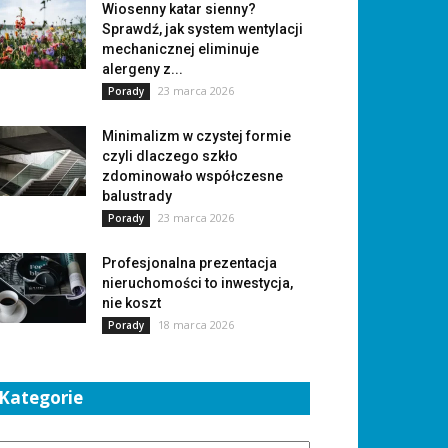
Wiosenny katar sienny?
Sprawdź, jak system wentylacji
mechanicznej eliminuje
alergeny z...
23 marca 2026
Porady
Minimalizm w czystej formie
czyli dlaczego szkło
zdominowało współczesne
balustrady
23 marca 2026
Porady
Profesjonalna prezentacja
nieruchomości to inwestycja,
nie koszt
18 marca 2026
Porady
Kategorie
tegorie