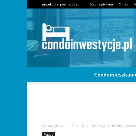
piątek, Sierpień 7, 2026
Strona główna
O nas
M
Condomieszkani
Strona główna
Porady
Dlaczego śruby imbusowe
Porady