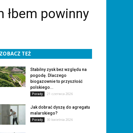
m łbem powinny
ZOBACZ TEŻ
Stabilny zysk bez względu na
pogodę. Dlaczego
biogazownie to przyszłość
polskiego...
21 czerwca 2026
Porady
Jak dobrać dyszę do agregatu
malarskiego?
30 kwietnia 2026
Porady