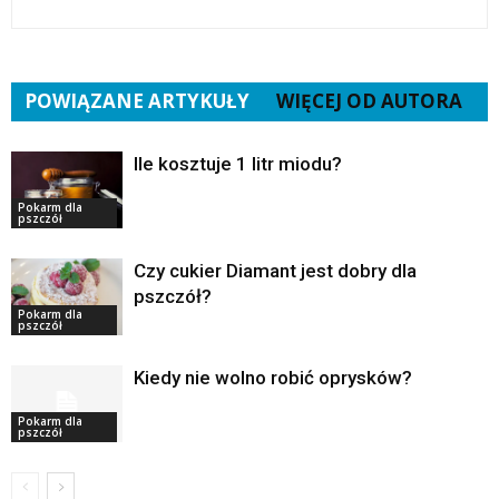
POWIĄZANE ARTYKUŁY
WIĘCEJ OD AUTORA
Ile kosztuje 1 litr miodu?
Pokarm dla
pszczół
Czy cukier Diamant jest dobry dla
pszczół?
Pokarm dla
pszczół
Kiedy nie wolno robić oprysków?
Pokarm dla
pszczół