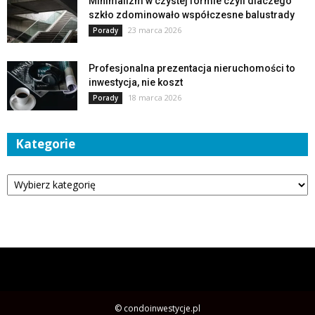
Minimalizm w czystej formie czyli dlaczego
szkło zdominowało współczesne balustrady
23 marca 2026
Porady
Profesjonalna prezentacja nieruchomości to
inwestycja, nie koszt
18 marca 2026
Porady
Kategorie
Kategorie
© condoinwestycje.pl