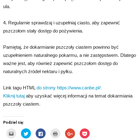
ula.
4. Regularnie sprawdzaj i uzupełniaj ciasto, aby zapewnić
pszczołom stały dostęp do pożywienia.
Pamiętaj, że dokarmianie pszczoły ciastem powinno być
uzupełnieniem naturalnego pokarmu, a nie zastępstwem. Dlatego
ważne jest, aby również zapewnić pszczołom dostęp do
naturalnych źródeł nektaru i pyłku.
Link tagu HTML
do strony https://www.canbe.pl/:
Kliknij tutaj
aby uzyskać więcej informacji na temat dokarmiania
pszczoły ciastem.
Podziel się:
Kliknij,
Udostępnij
Click
Kliknij
Click
Click
aby
na
to
by
to
to
wysłać
Twitterze(Otwiera
share
wydrukować(Otwiera
share
share