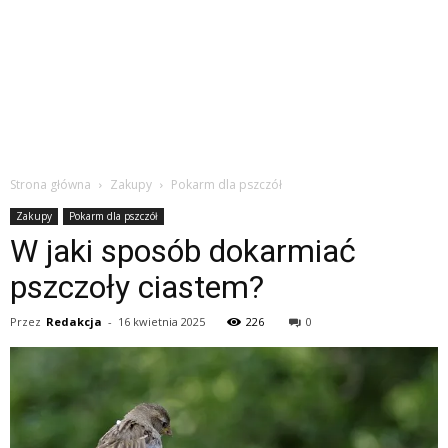
Strona główna
Zakupy
Pokarm dla pszczół
Zakupy
Pokarm dla pszczół
W jaki sposób dokarmiać
pszczoły ciastem?
Przez
Redakcja
-
16 kwietnia 2025
226
0