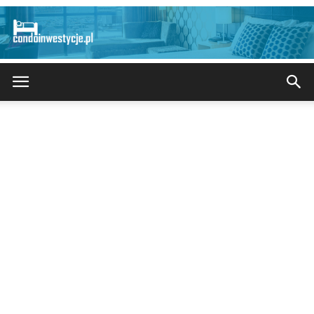
CondoInwestycje.pl