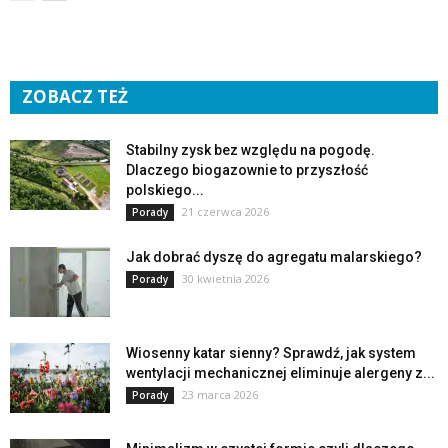
ZOBACZ TEŻ
Stabilny zysk bez względu na pogodę.
Dlaczego biogazownie to przyszłość
polskiego...
21 czerwca 2026
Porady
Jak dobrać dyszę do agregatu malarskiego?
30 kwietnia 2026
Porady
Wiosenny katar sienny? Sprawdź, jak system
wentylacji mechanicznej eliminuje alergeny z...
23 marca 2026
Porady