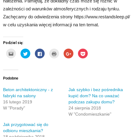
nałożenia. Pamiętaj, że dokładny czas może się różnić w
zależności od warunków atmosferycznych i rodzaju tynku.
Zachęcamy do odwiedzenia strony https://www.restandsleep.pl/
w celu uzyskania więcej informacji na ten temat.
Podziel się:
Kliknij,
Udostępnij
Click
Kliknij
Click
Click
aby
na
to
by
to
to
wysłać
Twitterze(Otwiera
share
wydrukować(Otwiera
share
share
to
się
on
się
on
on
do
w
Facebook(Otwiera
w
Google+
Pocket(Otwiera
znajomego
nowym
się
nowym
(Otwiera
się
przez
oknie)
w
oknie)
się
w
e-
nowym
w
nowym
Podobne
mail(Otwiera
oknie)
nowym
oknie)
się
oknie)
w
Beton architektoniczny - z
Jak szybko i bez pośrednika
nowym
fabryki na salony
kupić dom? Na co uważać
oknie)
16 lutego 2019
podczas zakupu domu?
W "Porady"
24 sierpnia 2018
W "Condomieszkanie"
Jak przygotować się do
odbioru mieszkania?
18 października 2018