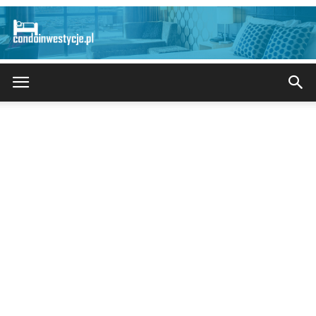
CondoInwestycje.pl