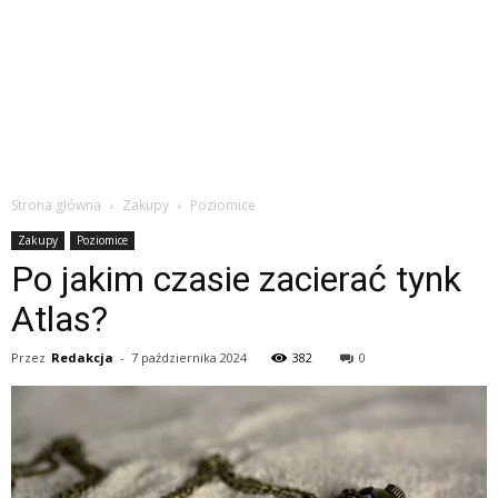
Strona główna
Zakupy
Poziomice
Zakupy
Poziomice
Po jakim czasie zacierać tynk
Atlas?
Przez
Redakcja
-
7 października 2024
382
0