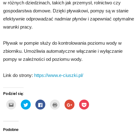
w różnych dziedzinach, takich jak przemysł, rolnictwo czy
gospodarstwa domowe. Dzięki pływakowi, pompy są w stanie
efektywnie odprowadzać nadmiar płynów i zapewniać optymalne
warunki pracy.
Pływak w pompie służy do kontrolowania poziomu wody w
zbiorniku. Umożliwia automatyczne włączanie i wyłączanie
pompy w zależności od poziomu wody.
Link do strony:
https://www.e-ciuszki.pl/
Podziel się:
Kliknij,
Udostępnij
Click
Kliknij
Click
Click
aby
na
to
by
to
to
wysłać
Twitterze(Otwiera
share
wydrukować(Otwiera
share
share
to
się
on
się
on
on
do
w
Facebook(Otwiera
w
Google+
Pocket(Otwiera
znajomego
nowym
się
nowym
(Otwiera
się
przez
oknie)
w
oknie)
się
w
e-
nowym
w
nowym
Podobne
mail(Otwiera
oknie)
nowym
oknie)
się
oknie)