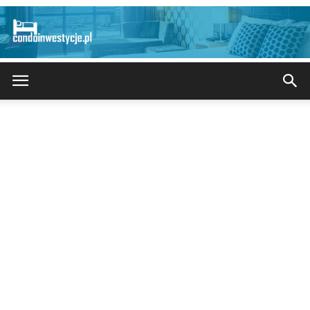
CondoInwestycje.pl