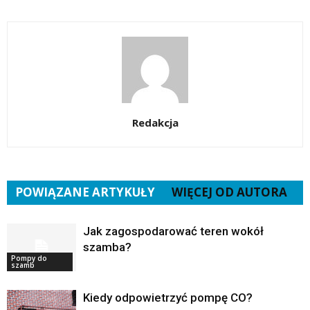
Redakcja
POWIĄZANE ARTYKUŁY
WIĘCEJ OD AUTORA
Jak zagospodarować teren wokół
szamba?
Pompy do
szamb
Kiedy odpowietrzyć pompę CO?