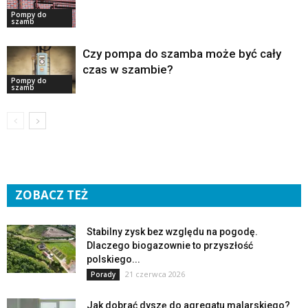
Pompy do
szamb
Czy pompa do szamba może być cały
czas w szambie?
Pompy do
szamb
ZOBACZ TEŻ
Stabilny zysk bez względu na pogodę.
Dlaczego biogazownie to przyszłość
polskiego...
21 czerwca 2026
Porady
Jak dobrać dyszę do agregatu malarskiego?