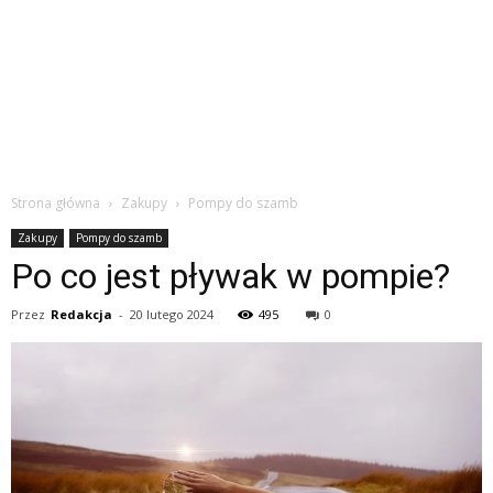
Strona główna
Zakupy
Pompy do szamb
Zakupy
Pompy do szamb
Po co jest pływak w pompie?
Przez
Redakcja
-
20 lutego 2024
495
0