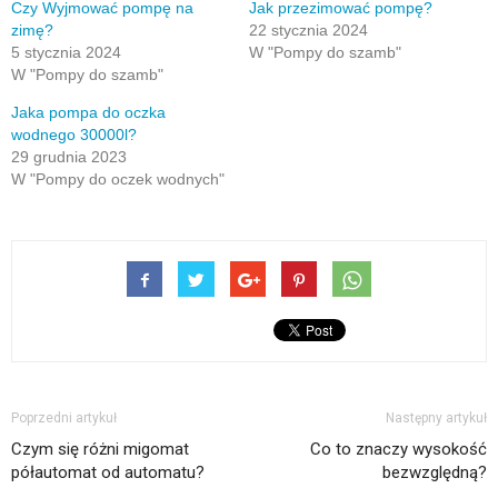
w
Czy Wyjmować pompę na
Jak przezimować pompę?
nowym
zimę?
22 stycznia 2024
oknie)
5 stycznia 2024
W "Pompy do szamb"
W "Pompy do szamb"
Jaka pompa do oczka
wodnego 30000l?
29 grudnia 2023
W "Pompy do oczek wodnych"
Poprzedni artykuł
Następny artykuł
Czym się różni migomat
Co to znaczy wysokość
półautomat od automatu?
bezwzględną?