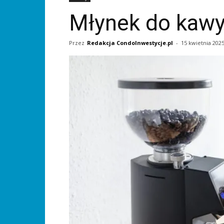
Młynek do kawy 
Przez
Redakcja CondoInwestycje.pl
-
15 kwietnia 202