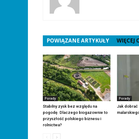
POWIĄZANE ARTYKUŁY
WIĘCEJ
Porady
Porady
Stabilny zysk bez względu na
Jak dobrać
pogodę. Dlaczego biogazownie to
malarskieg
przyszłość polskiego biznesu i
rolnictwa?