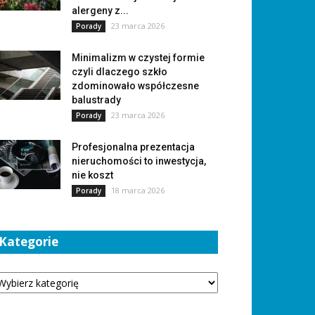
alergeny z...
23 marca 2026
Porady
Minimalizm w czystej formie
czyli dlaczego szkło
zdominowało współczesne
balustrady
23 marca 2026
Porady
Profesjonalna prezentacja
nieruchomości to inwestycja,
nie koszt
18 marca 2026
Porady
Kategorie
tegorie