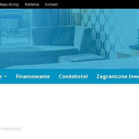
Mapa strony
Reklama
Kontakt
e
Finansowanie
Condohotel
Zagraniczne Inw
CondoInwestycje.pl
 elektryczny?