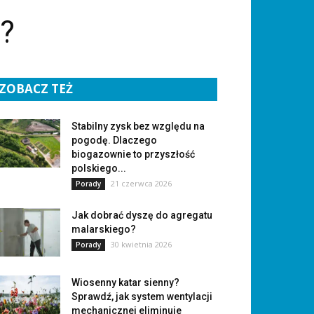
y?
ZOBACZ TEŻ
Stabilny zysk bez względu na
pogodę. Dlaczego
biogazownie to przyszłość
polskiego...
21 czerwca 2026
Porady
Jak dobrać dyszę do agregatu
malarskiego?
30 kwietnia 2026
Porady
Wiosenny katar sienny?
Sprawdź, jak system wentylacji
mechanicznej eliminuje