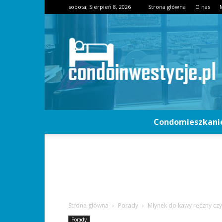
sobota, Sierpień 8, 2026
Strona główna
O nas
Condomieszkani
Strona główna
Porady
Młynek do kawy ręczny czy
Porady