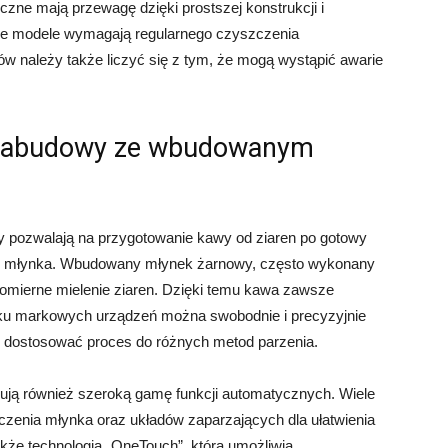
ęczne mają przewagę dzięki prostszej konstrukcji i
zne modele wymagają regularnego czyszczenia
 należy także liczyć się z tym, że mogą wystąpić awarie
 zabudowy ze wbudowanym
 pozwalają na przygotowanie kawy od ziaren po gotowy
o młynka. Wbudowany młynek żarnowy, często wykonany
wnomierne mielenie ziaren. Dzięki temu kawa zawsze
ku markowych urządzeń można swobodnie i precyzyjnie
by dostosować proces do różnych metod parzenia.
rują również szeroką gamę funkcji automatycznych. Wiele
zenia młynka oraz układów zaparzających dla ułatwienia
kże technologia „OneTouch”, która umożliwia