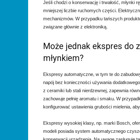
Jeśli chodzi o konserwację i trwałość, młynki r
mniejszej liczbie ruchomych części. Elektryc
mechanizmów. W przypadku tańszych produktów
związane głównie z elektroniką.
Może jednak ekspres do
młynkiem?
Ekspresy automatyczne, w tym te do zabudowy
napój bez konieczności używania dodatkoweg
z ceramiki lub stali nierdzewnej, zapewnia ró
zachowuje pełnię aromatu i smaku. W przypad
konfigurować ustawienia grubości mielenia, a
Ekspresy wysokiej klasy, np. marki Bosch, ofe
modeli posiada system automatycznego czyszc
konserwacji urządzenia. Na uwagę zasługuje ta