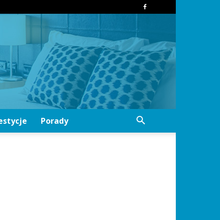
estycje
Porady