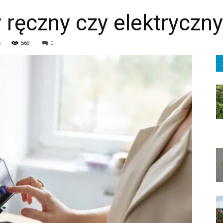
ręczny czy elektryczn
5
569
0