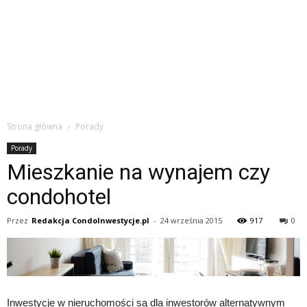
Strona główna
Porady
Porady
Mieszkanie na wynajem czy
condohotel
Przez
Redakcja CondoInwestycje.pl
-
24 września 2015
917
0
Inwestycje w nieruchomości są dla inwestorów alternatywnym