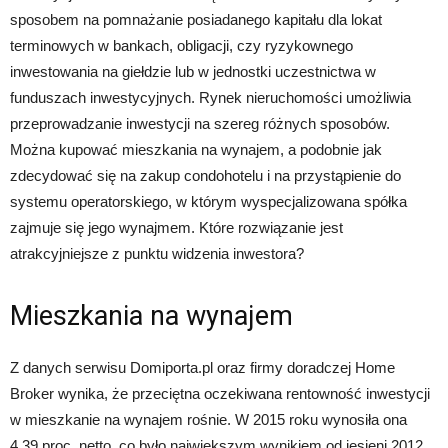
sposobem na pomnażanie posiadanego kapitału dla lokat
terminowych w bankach, obligacji, czy ryzykownego
inwestowania na giełdzie lub w jednostki uczestnictwa w
funduszach inwestycyjnych. Rynek nieruchomości umożliwia
przeprowadzanie inwestycji na szereg różnych sposobów.
Można kupować mieszkania na wynajem, a podobnie jak
zdecydować się na zakup condohotelu i na przystąpienie do
systemu operatorskiego, w którym wyspecjalizowana spółka
zajmuje się jego wynajmem. Które rozwiązanie jest
atrakcyjniejsze z punktu widzenia inwestora?
Mieszkania na wynajem
Z danych serwisu Domiporta.pl oraz firmy doradczej Home
Broker wynika, że przeciętna oczekiwana rentowność inwestycji
w mieszkanie na wynajem rośnie. W 2015 roku wynosiła ona
4,39 proc. netto, co było największym wynikiem od jesieni 2012