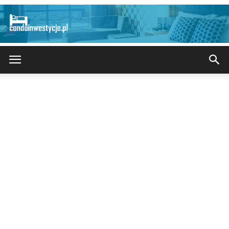
CondoInwestycje.pl