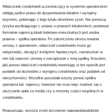
Właściciele condohoteli uczestniczący w systemie operatorskim
oddają spółce prawo do dysponowania lokalem i wynajmy
turystom, pobierając z tego tytułu określone zyski. Nie ponoszą
ryzyka wynikającego z ustawy o prawach lokatorskich, ponieważ
formalnie najemcą lokali hotelowo-mieszkalnych jest osoba
prawna – spółka operatora. Po zakończeniu okresu trwania
umowy z operatorem, właściciel condohotelu może go
odsprzedać, obciążyć kredytem hipotecznym, zamieszkać w
nim lub zawrzeć umowę o zarządzanie z inną spółką. Kosztem,
jaki ponosi właściciel condohotelu inwestując w ten sposób jest
podatek od dochodów z wynajmu condohotelu oraz podatek od
nieruchomości. Wszelkie pozostałe koszty ponosi spółka
operatora lub najemcy. Inwestor nie musi więc martwić się o
uiszczanie opłat za media czy o remonty części wspólnych w
condohotelu.
Reasumując, wyższe zyski przyniesie najprawdopodobniej