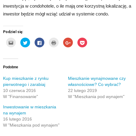
inwestycja w condohotele, o ile mają one korzystną lokalizację, a
inwestor będzie mógł wziąć udział w systemie condo.
Podziel się:
Kliknij,
Udostępnij
Click
Kliknij
Click
Click
aby
na
to
by
to
to
wysłać
Twitterze(Otwiera
share
wydrukować(Otwiera
share
share
to
się
on
się
on
on
do
w
Facebook(Otwiera
w
Google+
Pocket(Otwiera
znajomego
nowym
się
nowym
(Otwiera
się
przez
oknie)
w
oknie)
się
w
e-
nowym
w
nowym
Podobne
mail(Otwiera
oknie)
nowym
oknie)
się
oknie)
w
Kup mieszkanie z rynku
Mieszkanie wynajmowane czy
nowym
pierwotnego i zarabiaj
własnościowe? Co wybrać?
oknie)
10 czerwca 2016
22 lutego 2019
W "Finansowanie"
W "Mieszkania pod wynajem"
Inwestowanie w mieszkania
na wynajem
16 lutego 2016
W "Mieszkania pod wynajem"