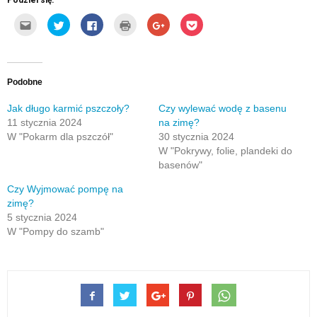
Kliknij,
Udostępnij
Click
Kliknij
Click
Click
aby
na
to
by
to
to
wysłać
Twitterze(Otwiera
share
wydrukować(Otwiera
share
share
to
się
on
się
on
on
do
w
Facebook(Otwiera
w
Google+
Pocket(Otwiera
znajomego
nowym
się
nowym
(Otwiera
się
przez
oknie)
w
oknie)
się
w
e-
nowym
w
nowym
Podobne
mail(Otwiera
oknie)
nowym
oknie)
się
oknie)
w
Jak długo karmić pszczoły?
Czy wylewać wodę z basenu
nowym
11 stycznia 2024
na zimę?
oknie)
W "Pokarm dla pszczół"
30 stycznia 2024
W "Pokrywy, folie, plandeki do
basenów"
Czy Wyjmować pompę na
zimę?
5 stycznia 2024
W "Pompy do szamb"