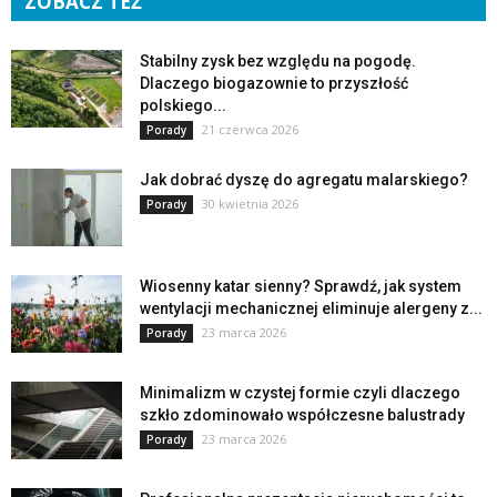
ZOBACZ TEŻ
Stabilny zysk bez względu na pogodę.
Dlaczego biogazownie to przyszłość
polskiego...
21 czerwca 2026
Porady
Jak dobrać dyszę do agregatu malarskiego?
30 kwietnia 2026
Porady
Wiosenny katar sienny? Sprawdź, jak system
wentylacji mechanicznej eliminuje alergeny z...
23 marca 2026
Porady
Minimalizm w czystej formie czyli dlaczego
szkło zdominowało współczesne balustrady
23 marca 2026
Porady