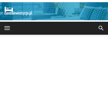
CondoInwestycje.pl