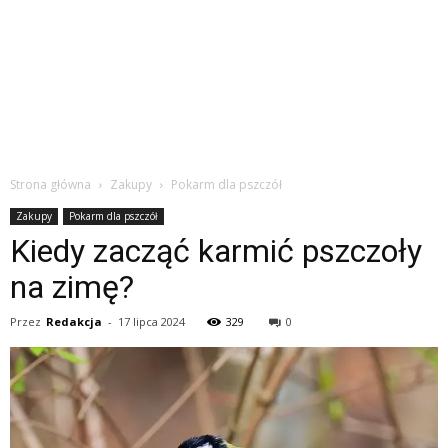
Strona główna
Zakupy
Pokarm dla pszczół
Zakupy
Pokarm dla pszczół
Kiedy zacząć karmić pszczoły
na zimę?
Przez
Redakcja
-
17 lipca 2024
329
0