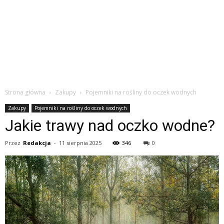
Strona główna
Zakupy
Pojemniki na rośliny do oczek wodnych
Zakupy
Pojemniki na rośliny do oczek wodnych
Jakie trawy nad oczko wodne?
Przez
Redakcja
-
11 sierpnia 2025
346
0