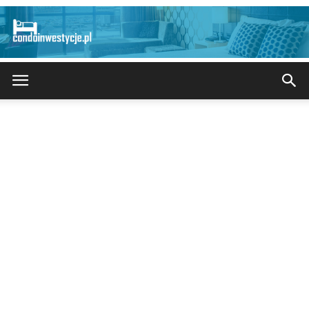
CondoInwestycje.pl