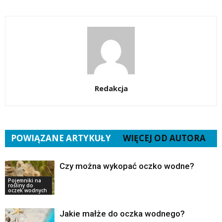
Redakcja
POWIĄZANE ARTYKUŁY
WIĘCEJ OD AUTORA
Czy można wykopać oczko wodne?
Pojemniki na
rośliny do
oczek wodnych
Jakie małże do oczka wodnego?