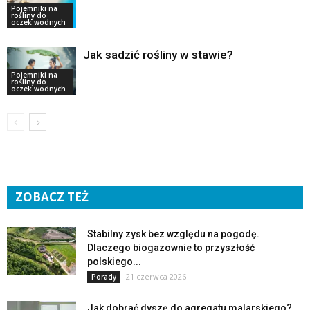
Pojemniki na
rośliny do
oczek wodnych
Jak sadzić rośliny w stawie?
Pojemniki na
rośliny do
oczek wodnych
ZOBACZ TEŻ
Stabilny zysk bez względu na pogodę.
Dlaczego biogazownie to przyszłość
polskiego...
21 czerwca 2026
Porady
Jak dobrać dyszę do agregatu malarskiego?