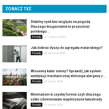
ZOBACZ TEŻ
Stabilny zysk bez względu na pogodę.
Dlaczego biogazownie to przyszłość
polskiego...
21 czerwca 2026
Porady
Jak dobrać dyszę do agregatu malarskiego?
30 kwietnia 2026
Porady
Wiosenny katar sienny? Sprawdź, jak system
wentylacji mechanicznej eliminuje alergeny z...
23 marca 2026
Porady
Minimalizm w czystej formie czyli dlaczego
szkło zdominowało współczesne balustrady
23 marca 2026
Porady