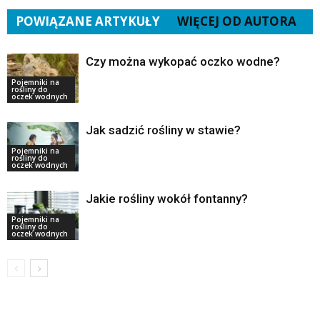
POWIĄZANE ARTYKUŁY
WIĘCEJ OD AUTORA
Czy można wykopać oczko wodne?
Pojemniki na
rośliny do
oczek wodnych
Jak sadzić rośliny w stawie?
Pojemniki na
rośliny do
oczek wodnych
Jakie rośliny wokół fontanny?
Pojemniki na
rośliny do
oczek wodnych