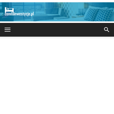
CondoInwestycje.pl