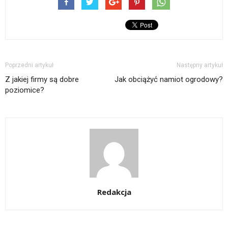
mail(Otwiera
oknie)
nowym
oknie)
się
oknie)
w
nowym
oknie)
Poprzedni artykuł
Następny artykuł
Z jakiej firmy są dobre
Jak obciążyć namiot ogrodowy?
poziomice?
Redakcja