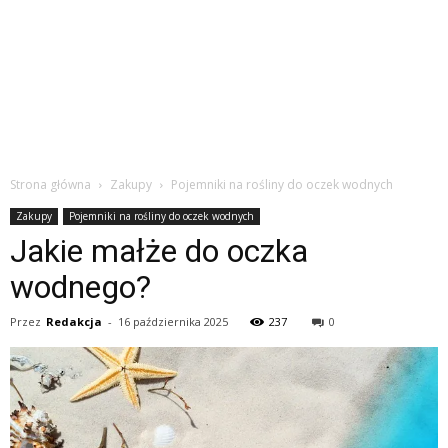
Strona główna
Zakupy
Pojemniki na rośliny do oczek wodnych
Zakupy
Pojemniki na rośliny do oczek wodnych
Jakie małże do oczka
wodnego?
Przez
Redakcja
-
16 października 2025
237
0