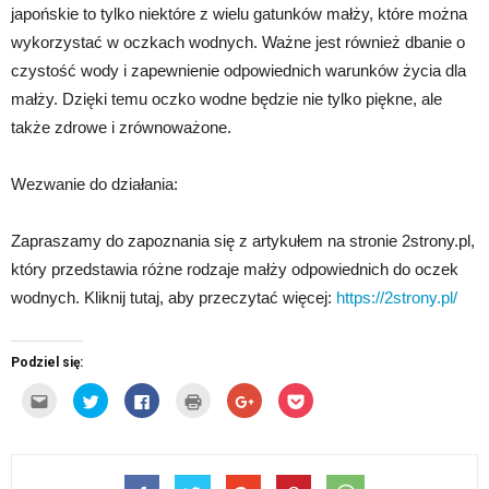
japońskie to tylko niektóre z wielu gatunków małży, które można
wykorzystać w oczkach wodnych. Ważne jest również dbanie o
czystość wody i zapewnienie odpowiednich warunków życia dla
małży. Dzięki temu oczko wodne będzie nie tylko piękne, ale
także zdrowe i zrównoważone.
Wezwanie do działania:
Zapraszamy do zapoznania się z artykułem na stronie 2strony.pl,
który przedstawia różne rodzaje małży odpowiednich do oczek
wodnych. Kliknij tutaj, aby przeczytać więcej:
https://2strony.pl/
Podziel się:
Kliknij,
Udostępnij
Click
Kliknij
Click
Click
aby
na
to
by
to
to
wysłać
Twitterze(Otwiera
share
wydrukować(Otwiera
share
share
to
się
on
się
on
on
do
w
Facebook(Otwiera
w
Google+
Pocket(Otwiera
znajomego
nowym
się
nowym
(Otwiera
się
przez
oknie)
w
oknie)
się
w
e-
nowym
w
nowym