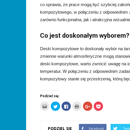
co sprawia, że prace mogą być szybciej zakoń
kompozytowego, w połączeniu z odpowiednim 
zarówno funkcjonalna, jak i atrakcyjna wizualnie
Co jest doskonałym wyborem?
Deski kompozytowe to doskonały wybór na tara
zmienne warunki atmosferyczne mogą stanowić
deski kompozytowe, warto zwrócić uwagę na ich
temperatur. W połączeniu z odpowiednim zadas
kompozytowy stanie się przestrzenią, którą będ
Podziel się:
Kliknij,
Udostępnij
Click
Kliknij
Click
Click
aby
na
to
by
to
to
wysłać
Twitterze(Otwiera
share
wydrukować(Otwiera
share
share
to
się
on
się
on
on
do
w
Facebook(Otwiera
w
Google+
Pocket(Otwiera
znajomego
nowym
się
nowym
(Otwiera
się
przez
oknie)
w
oknie)
się
w
PODZIEL SIĘ
Facebook
Twit
e-
nowym
w
nowym