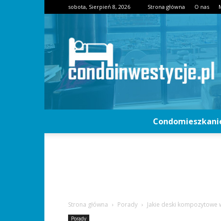
sobota, Sierpień 8, 2026
Strona główna
O nas
Condomieszkani
Strona główna
Porady
Jakie deski kompozytowe 
Porady