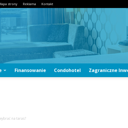
Mapa strony
Reklama
Kontakt
e
Finansowanie
Condohotel
Zagraniczne Inw
CondoInwestycje.pl
wybrać na taras?