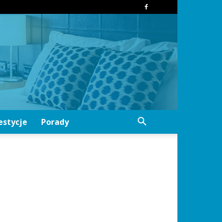
estycje
Porady