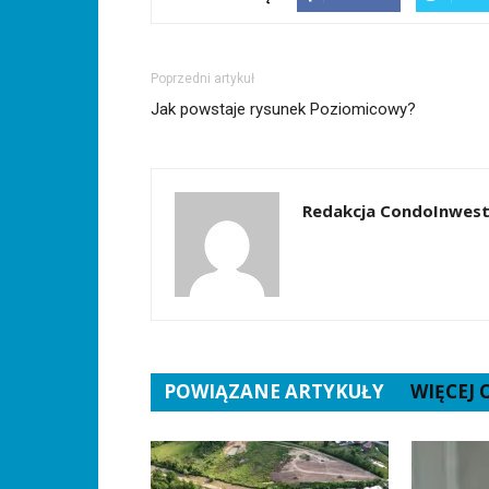
mail(Otwiera
oknie)
nowym
oknie)
się
oknie)
w
nowym
oknie)
Poprzedni artykuł
Jak powstaje rysunek Poziomicowy?
Redakcja CondoInwest
POWIĄZANE ARTYKUŁY
WIĘCEJ