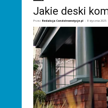
Jakie deski ko
Przez
Redakcja CondoInwestycje.pl
-
8 stycznia 2025