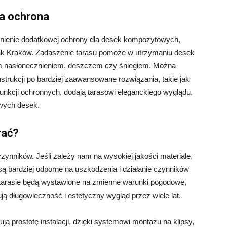
a ochrona
wnienie dodatkowej ochrony dla desek kompozytowych,
ak Kraków. Zadaszenie tarasu pomoże w utrzymaniu desek
ym nasłonecznieniem, deszczem czy śniegiem. Można
trukcji po bardziej zaawansowane rozwiązania, takie jak
funkcji ochronnych, dodają tarasowi eleganckiego wyglądu,
owych desek.
rać?
ynników. Jeśli zależy nam na wysokiej jakości materiale,
 są bardziej odporne na uszkodzenia i działanie czynników
 tarasie będą wystawione na zmienne warunki pogodowe,
ą długowieczność i estetyczny wygląd przez wiele lat.
ją prostotę instalacji, dzięki systemowi montażu na klipsy,