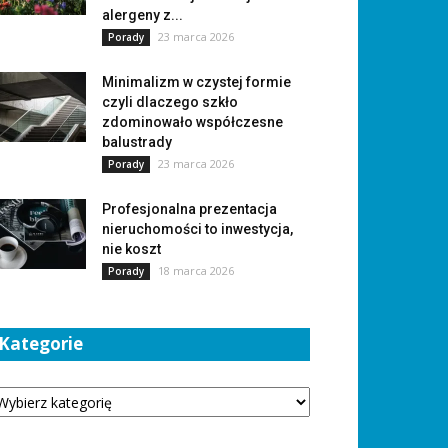
alergeny z...
23 marca 2026
Porady
Minimalizm w czystej formie
czyli dlaczego szkło
zdominowało współczesne
balustrady
23 marca 2026
Porady
Profesjonalna prezentacja
nieruchomości to inwestycja,
nie koszt
18 marca 2026
Porady
Kategorie
tegorie