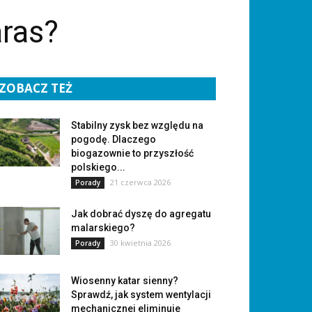
ras?
ZOBACZ TEŻ
Stabilny zysk bez względu na
pogodę. Dlaczego
biogazownie to przyszłość
polskiego...
21 czerwca 2026
Porady
Jak dobrać dyszę do agregatu
malarskiego?
30 kwietnia 2026
Porady
Wiosenny katar sienny?
Sprawdź, jak system wentylacji
mechanicznej eliminuje