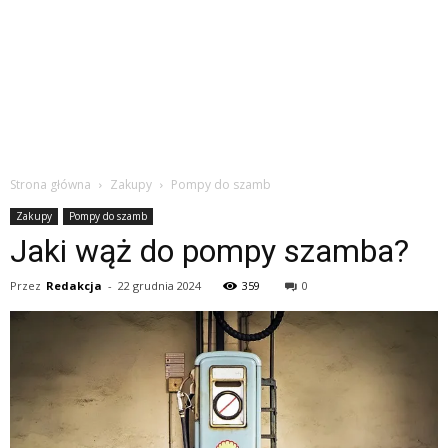
Strona główna
Zakupy
Pompy do szamb
Zakupy
Pompy do szamb
Jaki wąż do pompy szamba?
Przez
Redakcja
-
22 grudnia 2024
359
0