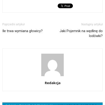
w
nowym
oknie)
Poprzedni artykuł
Następny artykuł
Ile trwa wymiana głowicy?
Jaki Pojemnik na wędlinę do
lodówki?
Redakcja