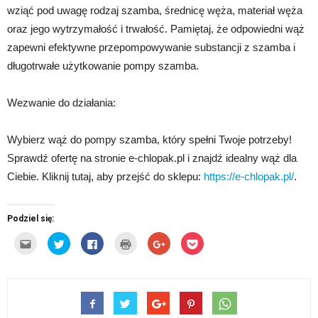
wziąć pod uwagę rodzaj szamba, średnicę węża, materiał węża
oraz jego wytrzymałość i trwałość. Pamiętaj, że odpowiedni wąż
zapewni efektywne przepompowywanie substancji z szamba i
długotrwałe użytkowanie pompy szamba.
Wezwanie do działania:
Wybierz wąż do pompy szamba, który spełni Twoje potrzeby!
Sprawdź ofertę na stronie e-chlopak.pl i znajdź idealny wąż dla
Ciebie. Kliknij tutaj, aby przejść do sklepu:
https://e-chlopak.pl/
.
Podziel się:
Kliknij,
Udostępnij
Click
Kliknij
Click
Click
aby
na
to
by
to
to
wysłać
Twitterze(Otwiera
share
wydrukować(Otwiera
share
share
to
się
on
się
on
on
do
w
Facebook(Otwiera
w
Google+
Pocket(Otwiera
znajomego
nowym
się
nowym
(Otwiera
się
przez
oknie)
w
oknie)
się
w
e-
nowym
w
nowym
mail(Otwiera
oknie)
nowym
oknie)
się
oknie)