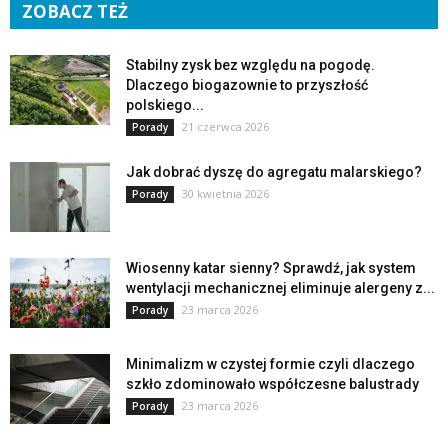
ZOBACZ TEŻ
Stabilny zysk bez względu na pogodę.
Dlaczego biogazownie to przyszłość
polskiego...
21 czerwca 2026
Porady
Jak dobrać dyszę do agregatu malarskiego?
30 kwietnia 2026
Porady
Wiosenny katar sienny? Sprawdź, jak system
wentylacji mechanicznej eliminuje alergeny z...
23 marca 2026
Porady
Minimalizm w czystej formie czyli dlaczego
szkło zdominowało współczesne balustrady
23 marca 2026
Porady