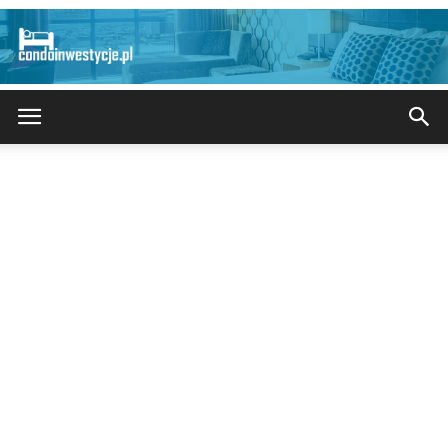
CondoInwestycje.pl