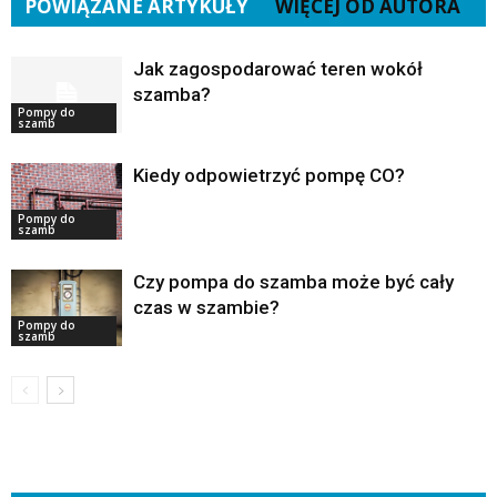
POWIĄZANE ARTYKUŁY
WIĘCEJ OD AUTORA
Jak zagospodarować teren wokół
szamba?
Pompy do
szamb
Kiedy odpowietrzyć pompę CO?
Pompy do
szamb
Czy pompa do szamba może być cały
czas w szambie?
Pompy do
szamb