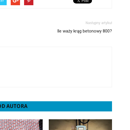
ter
Następny artykuł
Ile waży krąg betonowy 800?
 OD AUTORA