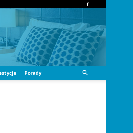
estycje
Porady