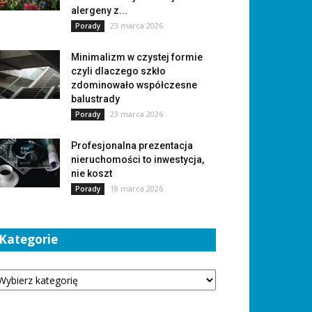
alergeny z...
23 marca 2026
Porady
Minimalizm w czystej formie
czyli dlaczego szkło
zdominowało współczesne
balustrady
23 marca 2026
Porady
Profesjonalna prezentacja
nieruchomości to inwestycja,
nie koszt
18 marca 2026
Porady
Kategorie
tegorie