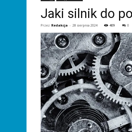
Jaki silnik do
Przez
Redakcja
-
28 sierpnia 2024
409
0