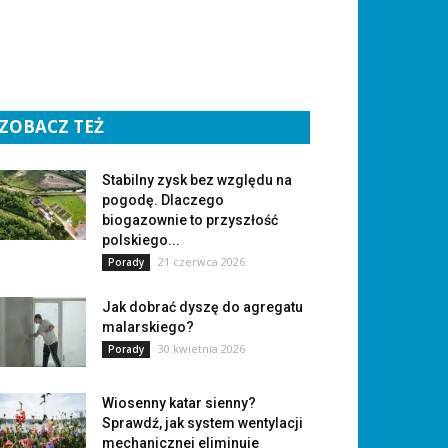
ZOBACZ TEŻ
Stabilny zysk bez względu na
pogodę. Dlaczego
biogazownie to przyszłość
polskiego...
21 czerwca 2026
Porady
Jak dobrać dyszę do agregatu
malarskiego?
30 kwietnia 2026
Porady
Wiosenny katar sienny?
Sprawdź, jak system wentylacji
mechanicznej eliminuje