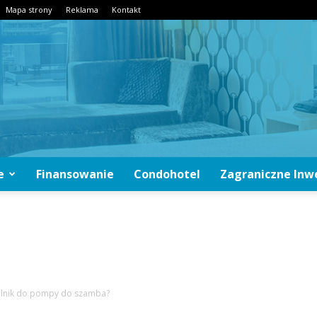
Mapa strony
Reklama
Kontakt
e
Finansowanie
Condohotel
Zagraniczne Inw
CondoInwestycje.pl
silnik do pompy do szamba?