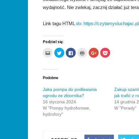
wydajność. Nie zwlekaj, zacznij działać już tera
Link tagu HTML
do:
https://czytamysluchajac.pl
Podziel się:
Kliknij,
Udostępnij
Click
Kliknij
Click
Click
aby
na
to
by
to
to
wysłać
Twitterze(Otwiera
share
wydrukować(Otwiera
share
share
to
się
on
się
on
on
do
w
Facebook(Otwiera
w
Google+
Pocket(Otwiera
znajomego
nowym
się
nowym
(Otwiera
się
przez
oknie)
w
oknie)
się
w
e-
nowym
w
nowym
Podobne
mail(Otwiera
oknie)
nowym
oknie)
się
oknie)
w
Jaka pompa do podlewania
Zakup szam
nowym
ogrodu ze zbiornika?
jak trafić z
oknie)
16 stycznia 2024
14 grudnia 
W "Pompy hydroforowe,
W "Porady"
hydrofory"