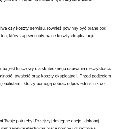
paliwa czy koszty serwisu, również powinny być brane pod
en, który zapewni optymalne koszty eksploatacji.
ba jest kluczowy dla skutecznego usuwania nieczystości.
ajność, trwałość oraz koszty eksploatacji. Przed podjęciem
sjonalistami, którzy pomogą dobrać odpowiedni silnik do
i Twoje potrzeby! Przejrzyj dostępne opcje i dokonaj
ilnik zapewni efektywną pracę pompy i długotrwałą