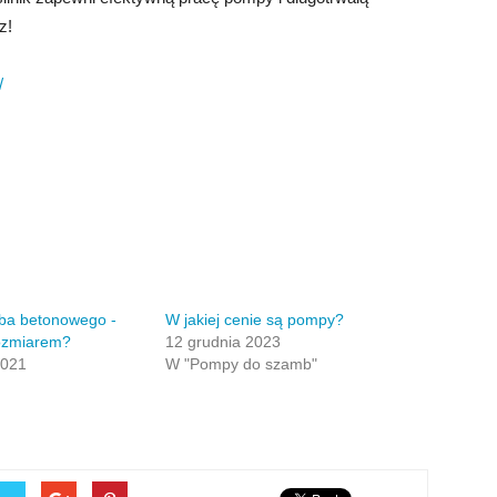
z!
/
ba betonowego -
W jakiej cenie są pompy?
 rozmiarem?
12 grudnia 2023
2021
W "Pompy do szamb"