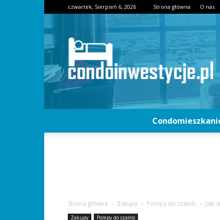
czwartek, Sierpień 6, 2026
Strona główna
O nas
Condomieszkani
Strona główna
Zakupy
Pompy do szamb
Jaki 
Zakupy
Pompy do szamb