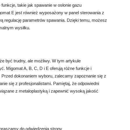
nkcje, takie jak spawanie w osłonie gazu
omat E jest również wyposażony w panel sterowania z
wą regulację parametrów spawania. Dzięki temu, możesz
malnym wysiłku.
 być trudny, ale możliwy. W tym artykule
ć. Migomat A, B, C, D i E oferują różne funkcje i
y. Przed dokonaniem wyboru, zalecamy zapoznanie się z
ie się z profesjonalistami. Pamiętaj, że odpowiedni
wiązane z metaloplastyką i zapewnić wysoką jakość
apraszamy do odwiedzenia strony