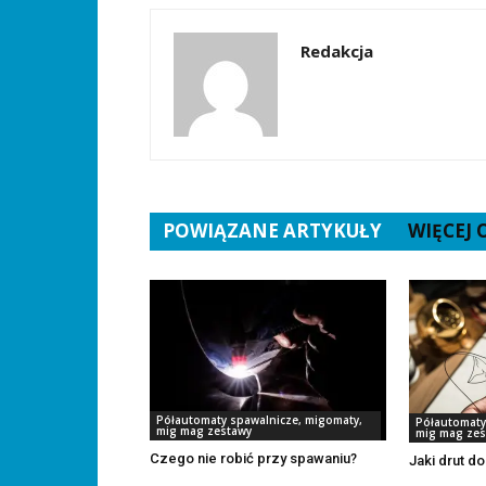
Redakcja
POWIĄZANE ARTYKUŁY
WIĘCEJ
Półautomaty spawalnicze, migomaty,
Półautomaty
mig mag zestawy
mig mag zes
Czego nie robić przy spawaniu?
Jaki drut d