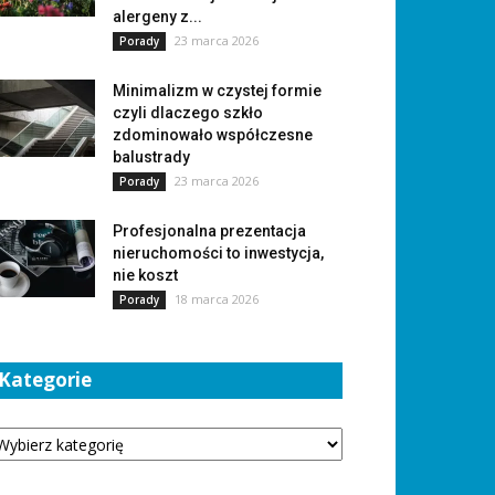
alergeny z...
23 marca 2026
Porady
Minimalizm w czystej formie
czyli dlaczego szkło
zdominowało współczesne
balustrady
23 marca 2026
Porady
Profesjonalna prezentacja
nieruchomości to inwestycja,
nie koszt
18 marca 2026
Porady
Kategorie
tegorie