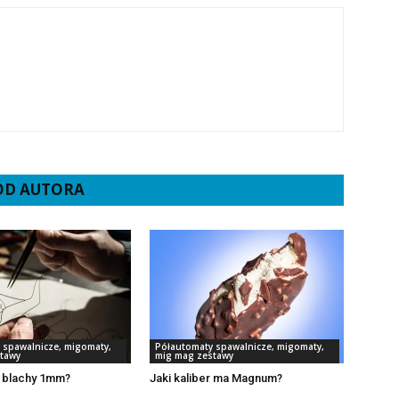
 OD AUTORA
 spawalnicze, migomaty,
Półautomaty spawalnicze, migomaty,
tawy
mig mag zestawy
o blachy 1mm?
Jaki kaliber ma Magnum?