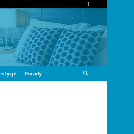
estycje
Porady