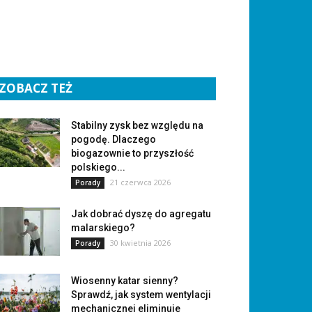
ZOBACZ TEŻ
Stabilny zysk bez względu na
pogodę. Dlaczego
biogazownie to przyszłość
polskiego...
21 czerwca 2026
Porady
Jak dobrać dyszę do agregatu
malarskiego?
30 kwietnia 2026
Porady
Wiosenny katar sienny?
Sprawdź, jak system wentylacji
mechanicznej eliminuje