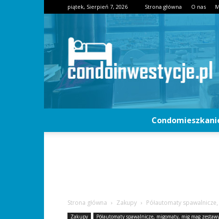
piątek, Sierpień 7, 2026
Strona główna
O nas
M
Condomieszkani
Strona główna
Zakupy
Półautomaty spawalnicze,
Zakupy
Półautomaty spawalnicze, migomaty, mig mag zestaw