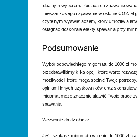
idealnym wyborem. Posiada on zaawansowane fu
mieszankowego i spawanie w osłonie CO2. Mig
czytelnym wyświetlaczem, który umożliwia łat
osiągnąć doskonałe efekty spawania przy mini
Podsumowanie
Wybór odpowiedniego migomatu do 1000 zł może
przedstawiliśmy kilka opcji, które warto rozważy
możliwości, które mogą spełnić Twoje potrzeb
opiniami innych użytkowników oraz skonsultowan
migomat może znacznie ułatwić Twoje prace z
spawania.
Wezwanie do działania:
Jeśli szukasz migomatu w cenie do 1000 zł, z