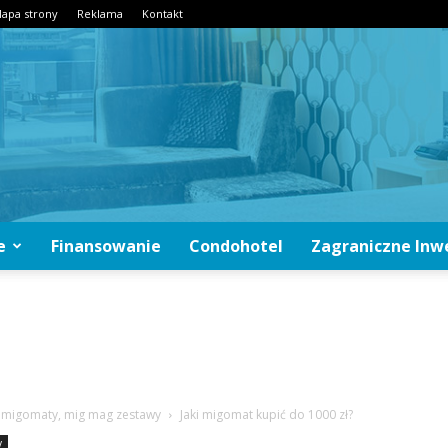
apa strony
Reklama
Kontakt
e
Finansowanie
Condohotel
Zagraniczne Inw
CondoInwestycje.pl
 migomaty, mig mag zestawy
Jaki migomat kupić do 1000 zł?
y