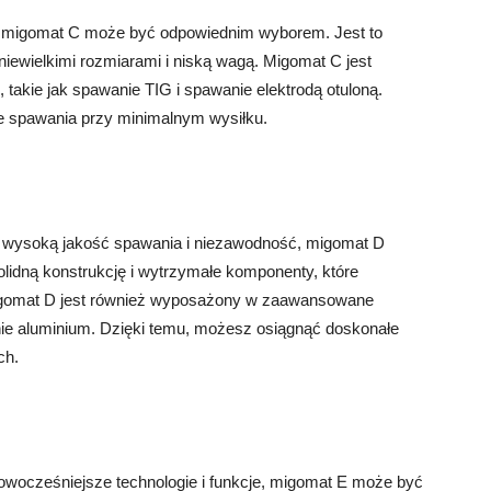
ugi, migomat C może być odpowiednim wyborem. Jest to
niewielkimi rozmiarami i niską wagą. Migomat C jest
akie jak spawanie TIG i spawanie elektrodą otuloną.
 spawania przy minimalnym wysiłku.
Ci wysoką jakość spawania i niezawodność, migomat D
idną konstrukcję i wytrzymałe komponenty, które
Migomat D jest również wyposażony w zaawansowane
anie aluminium. Dzięki temu, możesz osiągnąć doskonałe
ch.
nowocześniejsze technologie i funkcje, migomat E może być