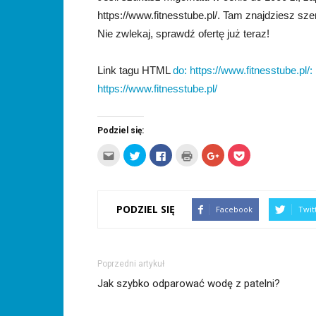
https://www.fitnesstube.pl/. Tam znajdziesz sz
Nie zwlekaj, sprawdź ofertę już teraz!
Link tagu HTML
do: https://www.fitnesstube.pl/:
https://www.fitnesstube.pl/
Podziel się:
Kliknij,
Udostępnij
Click
Kliknij
Click
Click
aby
na
to
by
to
to
wysłać
Twitterze(Otwiera
share
wydrukować(Otwiera
share
share
to
się
on
się
on
on
do
w
Facebook(Otwiera
w
Google+
Pocket(Otwiera
znajomego
nowym
się
nowym
(Otwiera
się
przez
oknie)
w
oknie)
się
w
PODZIEL SIĘ
Facebook
Twit
e-
nowym
w
nowym
mail(Otwiera
oknie)
nowym
oknie)
się
oknie)
w
nowym
oknie)
Poprzedni artykuł
Jak szybko odparować wodę z patelni?