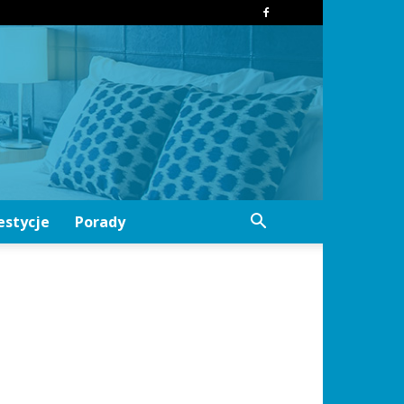
estycje
Porady