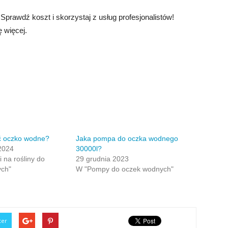
rawdź koszt i skorzystaj z usług profesjonalistów!
ę więcej.
ć oczko wodne?
Jaka pompa do oczka wodnego
2024
30000l?
 na rośliny do
29 grudnia 2023
ch"
W "Pompy do oczek wodnych"
ter