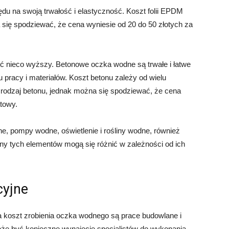
u na swoją trwałość i elastyczność. Koszt folii EPDM
a się spodziewać, że cena wyniesie od 20 do 50 złotych za
yć nieco wyższy. Betonowe oczka wodne są trwałe i łatwe
pracy i materiałów. Koszt betonu zależy od wielu
 rodzaj betonu, jednak można się spodziewać, że cena
towy.
e, pompy wodne, oświetlenie i rośliny wodne, również
y tych elementów mogą się różnić w zależności od ich
cyjne
 koszt zrobienia oczka wodnego są prace budowlane i
 może być konieczne wynajęcie specjalistów do wykonania