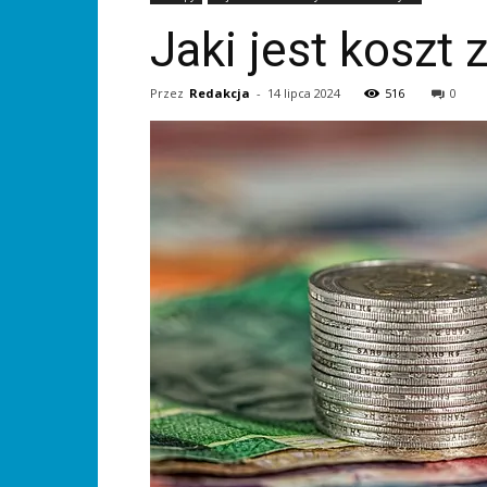
Jaki jest koszt
Przez
Redakcja
-
14 lipca 2024
516
0