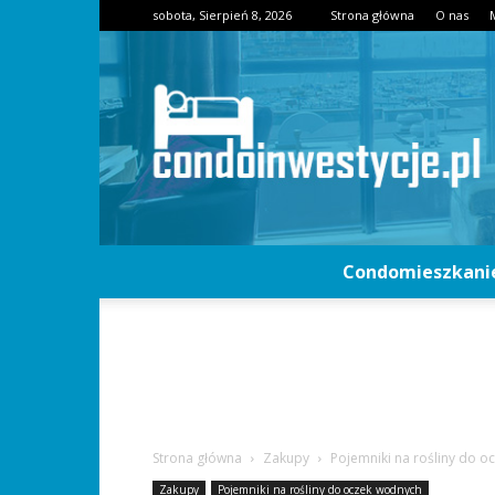
sobota, Sierpień 8, 2026
Strona główna
O nas
Condomieszkani
Strona główna
Zakupy
Pojemniki na rośliny do 
Zakupy
Pojemniki na rośliny do oczek wodnych