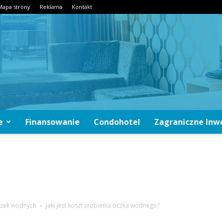
Mapa strony
Reklama
Kontakt
e
Finansowanie
Condohotel
Zagraniczne Inw
CondoInwestycje.pl
oczek wodnych
Jaki jest koszt zrobienia oczka wodnego?