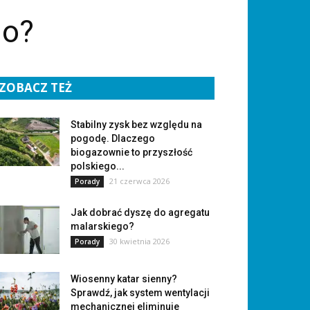
go?
ZOBACZ TEŻ
Stabilny zysk bez względu na
pogodę. Dlaczego
biogazownie to przyszłość
polskiego...
21 czerwca 2026
Porady
Jak dobrać dyszę do agregatu
malarskiego?
30 kwietnia 2026
Porady
Wiosenny katar sienny?
Sprawdź, jak system wentylacji
mechanicznej eliminuje