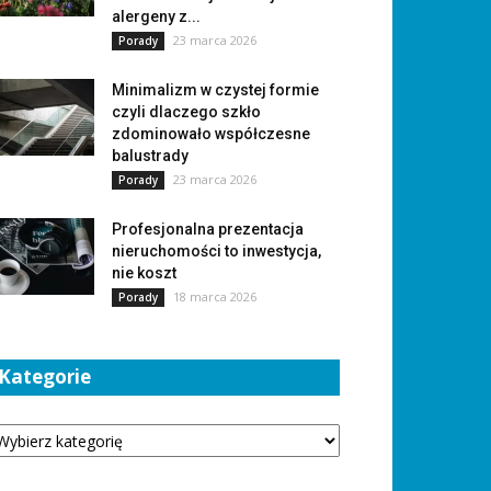
alergeny z...
23 marca 2026
Porady
Minimalizm w czystej formie
czyli dlaczego szkło
zdominowało współczesne
balustrady
23 marca 2026
Porady
Profesjonalna prezentacja
nieruchomości to inwestycja,
nie koszt
18 marca 2026
Porady
Kategorie
tegorie