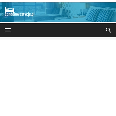
CondoInwestycje.pl