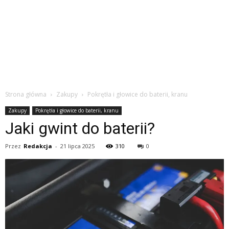
Strona główna
Zakupy
Pokrętła i głowice do baterii, kranu
Zakupy
Pokrętła i głowice do baterii, kranu
Jaki gwint do baterii?
Przez
Redakcja
-
21 lipca 2025
310
0