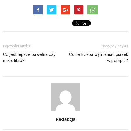
znajomego
nowym
się
nowym
(Otwiera
się
przez
oknie)
w
oknie)
się
w
e-
nowym
w
nowym
mail(Otwiera
oknie)
nowym
oknie)
się
oknie)
w
nowym
oknie)
Poprzedni artykuł
Następny artykuł
Co jest lepsze bawełna czy
Co ile trzeba wymieniać piasek
mikrofibra?
w pompie?
Redakcja