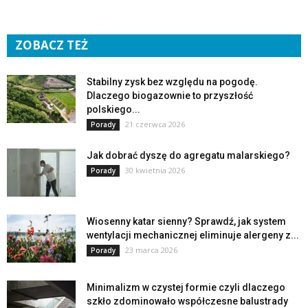
ZOBACZ TEŻ
Stabilny zysk bez względu na pogodę.
Dlaczego biogazownie to przyszłość
polskiego...
21 czerwca 2026
Porady
Jak dobrać dyszę do agregatu malarskiego?
30 kwietnia 2026
Porady
Wiosenny katar sienny? Sprawdź, jak system
wentylacji mechanicznej eliminuje alergeny z...
23 marca 2026
Porady
Minimalizm w czystej formie czyli dlaczego
szkło zdominowało współczesne balustrady