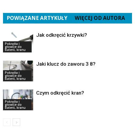
POWIĄZANE ARTYKUŁY
WIĘCEJ OD AUTORA
Jak odkręcić krzywki?
Pokrętła i
głowice do
baterii, kranu
Jaki klucz do zaworu 3 8?
Pokrętła i
głowice do
baterii, kranu
Czym odkręcić kran?
Pokrętła i
głowice do
baterii, kranu