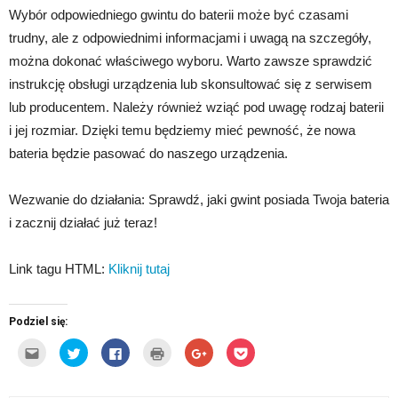
Wybór odpowiedniego gwintu do baterii może być czasami
trudny, ale z odpowiednimi informacjami i uwagą na szczegóły,
można dokonać właściwego wyboru. Warto zawsze sprawdzić
instrukcję obsługi urządzenia lub skonsultować się z serwisem
lub producentem. Należy również wziąć pod uwagę rodzaj baterii
i jej rozmiar. Dzięki temu będziemy mieć pewność, że nowa
bateria będzie pasować do naszego urządzenia.
Wezwanie do działania: Sprawdź, jaki gwint posiada Twoja bateria
i zacznij działać już teraz!
Link tagu HTML:
Kliknij tutaj
Podziel się:
Kliknij,
Udostępnij
Click
Kliknij
Click
Click
aby
na
to
by
to
to
wysłać
Twitterze(Otwiera
share
wydrukować(Otwiera
share
share
to
się
on
się
on
on
do
w
Facebook(Otwiera
w
Google+
Pocket(Otwiera