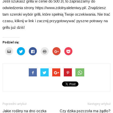
Jeśli szukasz grilla w cenie do 500 zł, to zapraszamy do
odwiedzenia strony https://www.zdolnyaleleniwy.pl/. Znajdziesz
tam szeroki wybór grilli, które spełnią Twoje oczekiwania. Nie trać
czasu, kliknij w link i zacznij przygotowywać pyszne potrawy na
grillu już dziś!
Podziel się:
Kliknij,
Udostępnij
Click
Kliknij
Click
Click
aby
na
to
by
to
to
wysłać
Twitterze(Otwiera
share
wydrukować(Otwiera
share
share
to
się
on
się
on
on
do
w
Facebook(Otwiera
w
Google+
Pocket(Otwiera
znajomego
nowym
się
nowym
(Otwiera
się
przez
oknie)
w
oknie)
się
w
e-
nowym
w
nowym
mail(Otwiera
oknie)
nowym
oknie)
się
oknie)
w
nowym
oknie)
Poprzedni artykuł
Następny artykuł
Jakie rośliny na dno oczka
Czy dzika pszczoła ma żądło?