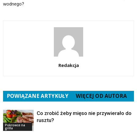
wodnego?
Redakcja
POWIĄZANE ARTYKUŁY
WIĘCEJ OD AUTORA
Co zrobić żeby mięso nie przywierało do
rusztu?
Pokrowce na
grilla