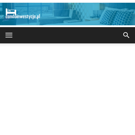
CondoInwestycje.pl