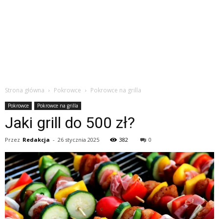
Strona główna
Pokrowce
Pokrowce na grilla
Pokrowce
Pokrowce na grilla
Jaki grill do 500 zł?
Przez
Redakcja
-
26 stycznia 2025
382
0