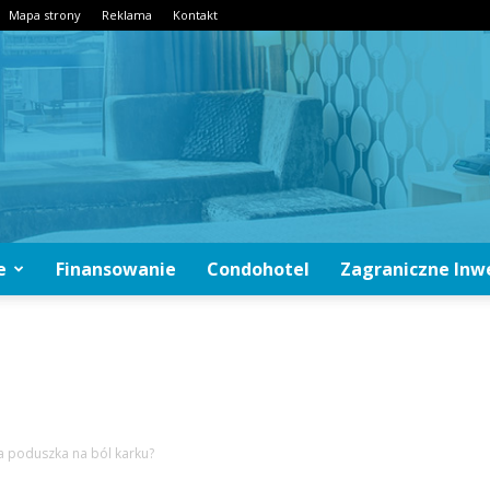
Mapa strony
Reklama
Kontakt
e
Finansowanie
Condohotel
Zagraniczne Inw
CondoInwestycje.pl
a poduszka na ból karku?