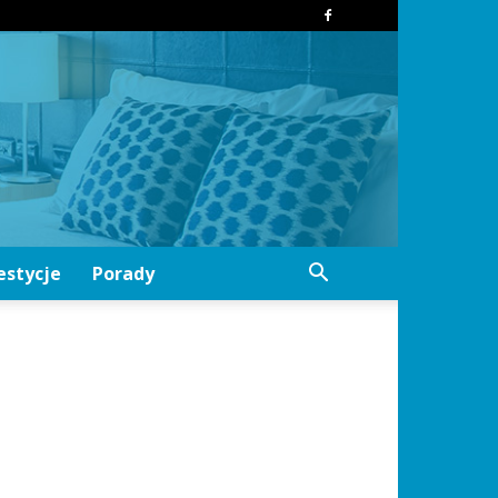
estycje
Porady