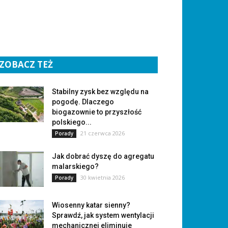
ZOBACZ TEŻ
Stabilny zysk bez względu na
pogodę. Dlaczego
biogazownie to przyszłość
polskiego...
21 czerwca 2026
Porady
Jak dobrać dyszę do agregatu
malarskiego?
30 kwietnia 2026
Porady
Wiosenny katar sienny?
Sprawdź, jak system wentylacji
mechanicznej eliminuje