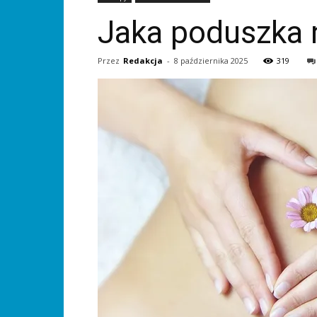
Jaka poduszka n
Przez
Redakcja
-
8 października 2025
319