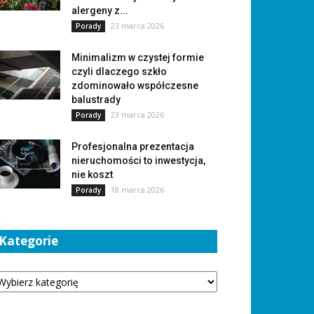
alergeny z...
23 marca 2026
Porady
Minimalizm w czystej formie
czyli dlaczego szkło
zdominowało współczesne
balustrady
23 marca 2026
Porady
Profesjonalna prezentacja
nieruchomości to inwestycja,
nie koszt
18 marca 2026
Porady
Kategorie
tegorie