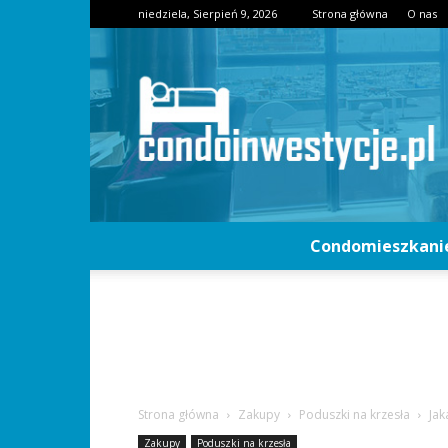
niedziela, Sierpień 9, 2026
Strona główna
O nas
Condomieszkani
Strona główna
Zakupy
Poduszki na krzesła
Jak
Zakupy
Poduszki na krzesła