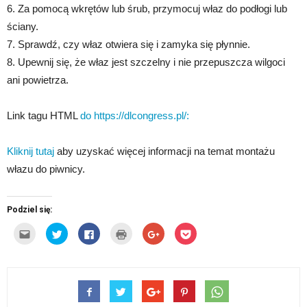
6. Za pomocą wkrętów lub śrub, przymocuj właz do podłogi lub
ściany.
7. Sprawdź, czy właz otwiera się i zamyka się płynnie.
8. Upewnij się, że właz jest szczelny i nie przepuszcza wilgoci
ani powietrza.
Link tagu HTML
do https://dlcongress.pl/:
Kliknij tutaj
aby uzyskać więcej informacji na temat montażu
włazu do piwnicy.
Podziel się:
Kliknij,
Udostępnij
Click
Kliknij
Click
Click
aby
na
to
by
to
to
wysłać
Twitterze(Otwiera
share
wydrukować(Otwiera
share
share
to
się
on
się
on
on
do
w
Facebook(Otwiera
w
Google+
Pocket(Otwiera
znajomego
nowym
się
nowym
(Otwiera
się
przez
oknie)
w
oknie)
się
w
e-
nowym
w
nowym
mail(Otwiera
oknie)
nowym
oknie)
się
oknie)