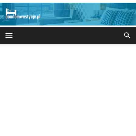
CondoInwestycje.pl