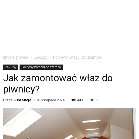
Strona główna
Zakupy
Pokrywy (włazy) do szamba
Zakupy
Pokrywy (włazy) do szamba
Jak zamontować właz do
piwnicy?
Przez
Redakcja
-
18 listopada 2024
400
0