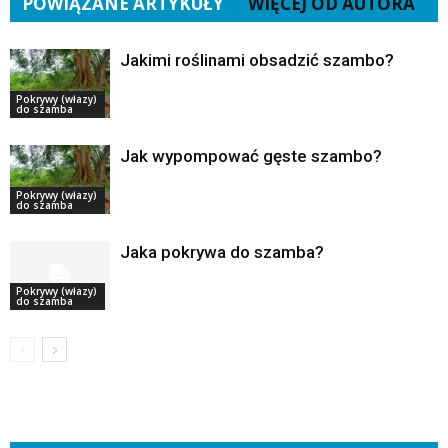
POWIĄZANE ARTYKUŁY
WIĘCEJ OD AUTORA
Jakimi roślinami obsadzić szambo?
Pokrywy (włazy)
do szamba
Jak wypompować gęste szambo?
Pokrywy (włazy)
do szamba
Jaka pokrywa do szamba?
Pokrywy (włazy)
do szamba