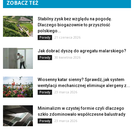
ZOBACZ TEŻ
Stabilny zysk bez względu na pogodę.
Dlaczego biogazownie to przyszłość
polskiego...
21 czerwca 2026
Porady
Jak dobrać dyszę do agregatu malarskiego?
30 kwietnia 2026
Porady
Wiosenny katar sienny? Sprawdź, jak system
wentylacji mechanicznej eliminuje alergeny z...
23 marca 2026
Porady
Minimalizm w czystej formie czyli dlaczego
szkło zdominowało współczesne balustrady
23 marca 2026
Porady