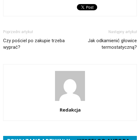
w
nowym
oknie)
Poprzedni artykuł
Następny artykuł
Czy pościel po zakupie trzeba
Jak odkamienić głowice
wyprać?
termostatyczną?
Redakcja