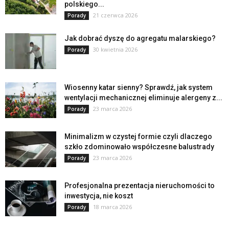
polskiego...
21 czerwca 2026
Porady
Jak dobrać dyszę do agregatu malarskiego?
30 kwietnia 2026
Porady
Wiosenny katar sienny? Sprawdź, jak system
wentylacji mechanicznej eliminuje alergeny z...
23 marca 2026
Porady
Minimalizm w czystej formie czyli dlaczego
szkło zdominowało współczesne balustrady
23 marca 2026
Porady
Profesjonalna prezentacja nieruchomości to
inwestycja, nie koszt
18 marca 2026
Porady