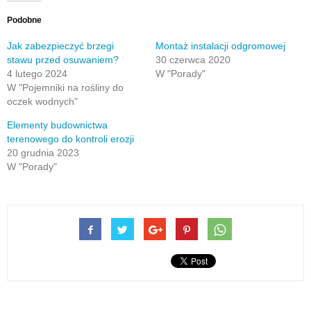
znajomego
nowym
się
nowym
(Otwiera
się
przez
oknie)
w
oknie)
się
w
e-
nowym
w
nowym
Podobne
mail(Otwiera
oknie)
nowym
oknie)
się
oknie)
w
Jak zabezpieczyć brzegi
Montaż instalacji odgromowej
nowym
stawu przed osuwaniem?
30 czerwca 2020
oknie)
4 lutego 2024
W "Porady"
W "Pojemniki na rośliny do
oczek wodnych"
Elementy budownictwa
terenowego do kontroli erozji
20 grudnia 2023
W "Porady"