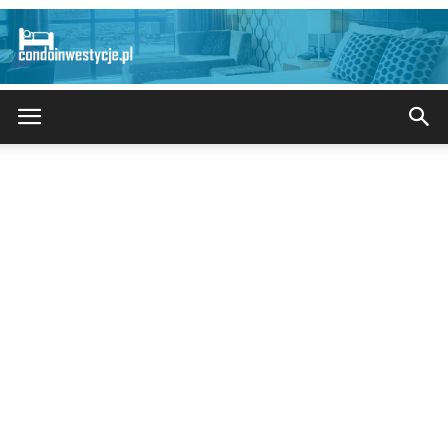
CondoInwestycje.pl