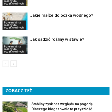
rośliny do
oczek wodnych
Jakie małże do oczka wodnego?
Pojemniki na
rośliny do
oczek wodnych
Jak sadzić rośliny w stawie?
Pojemniki na
rośliny do
oczek wodnych
ZOBACZ TEŻ
Stabilny zysk bez względu na pogodę.
Dlaczego biogazownie to przyszłość