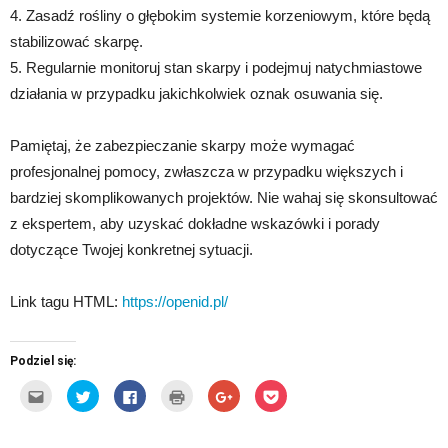
4. Zasadź rośliny o głębokim systemie korzeniowym, które będą
stabilizować skarpę.
5. Regularnie monitoruj stan skarpy i podejmuj natychmiastowe
działania w przypadku jakichkolwiek oznak osuwania się.
Pamiętaj, że zabezpieczanie skarpy może wymagać
profesjonalnej pomocy, zwłaszcza w przypadku większych i
bardziej skomplikowanych projektów. Nie wahaj się skonsultować
z ekspertem, aby uzyskać dokładne wskazówki i porady
dotyczące Twojej konkretnej sytuacji.
Link tagu HTML:
https://openid.pl/
Podziel się:
Kliknij,
Udostępnij
Click
Kliknij
Click
Click
aby
na
to
by
to
to
wysłać
Twitterze(Otwiera
share
wydrukować(Otwiera
share
share
to
się
on
się
on
on
do
w
Facebook(Otwiera
w
Google+
Pocket(Otwiera