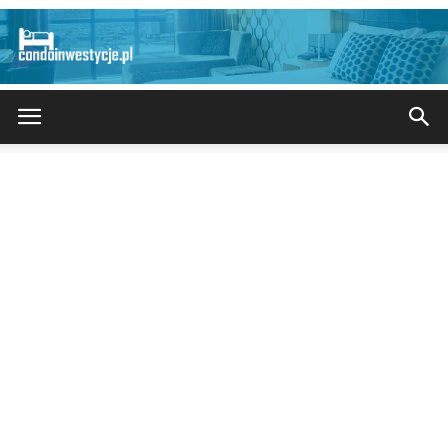
CondoInwestycje.pl