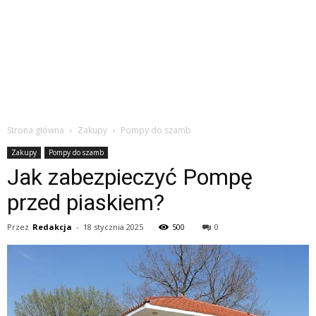
Strona główna
Zakupy
Pompy do szamb
Zakupy
Pompy do szamb
Jak zabezpieczyć Pompę
przed piaskiem?
Przez
Redakcja
-
18 stycznia 2025
500
0