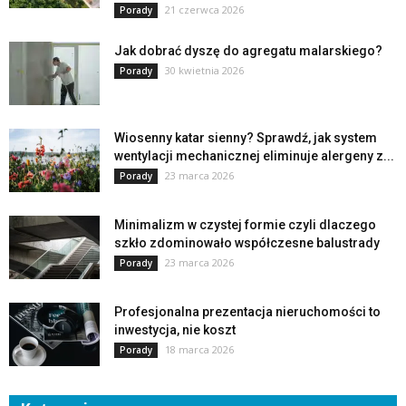
21 czerwca 2026
Porady
Jak dobrać dyszę do agregatu malarskiego?
30 kwietnia 2026
Porady
Wiosenny katar sienny? Sprawdź, jak system
wentylacji mechanicznej eliminuje alergeny z...
23 marca 2026
Porady
Minimalizm w czystej formie czyli dlaczego
szkło zdominowało współczesne balustrady
23 marca 2026
Porady
Profesjonalna prezentacja nieruchomości to
inwestycja, nie koszt
18 marca 2026
Porady