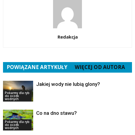
Redakcja
POWIĄZANE ARTYKUŁY
WIĘCEJ OD AUTORA
Jakiej wody nie lubią glony?
Pokarmy dla ryb
do oczek
wodnych
Co na dno stawu?
Pokarmy dla ryb
do oczek
wodnych