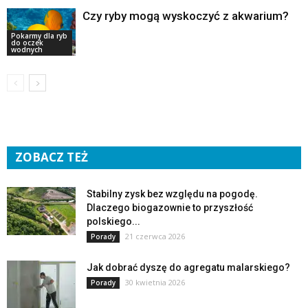
Czy ryby mogą wyskoczyć z akwarium?
Pokarmy dla ryb
do oczek
wodnych
ZOBACZ TEŻ
Stabilny zysk bez względu na pogodę.
Dlaczego biogazownie to przyszłość
polskiego...
21 czerwca 2026
Porady
Jak dobrać dyszę do agregatu malarskiego?
30 kwietnia 2026
Porady