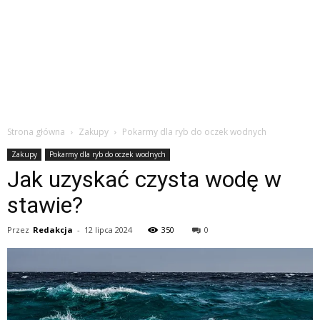
Strona główna
Zakupy
Pokarmy dla ryb do oczek wodnych
Zakupy
Pokarmy dla ryb do oczek wodnych
Jak uzyskać czysta wodę w
stawie?
Przez
Redakcja
-
12 lipca 2024
350
0