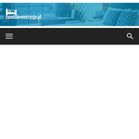
CondoInwestycje.pl