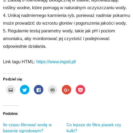
rośliny wodne, które pomogą w naturalnym oczyszczaniu wody.
4. Unikaj nadmiernego karmienia ryb, ponieważ nadmiar pokarmu
może prowadzić do wzrostu glonów i pogorszenia jakości wody.
5. Regularnie testuj parametry wody, takie jak pH i poziom
amoniaku, aby monitorować jej czystość i podejmować
odpowiednie działania.
Link tagu HTML:
https://www.ingod.pl/
Podziel się:
Kliknij,
Udostępnij
Click
Kliknij
Click
Click
aby
na
to
by
to
to
wysłać
Twitterze(Otwiera
share
wydrukować(Otwiera
share
share
to
się
on
się
on
on
do
w
Facebook(Otwiera
w
Google+
Pocket(Otwiera
znajomego
nowym
się
nowym
(Otwiera
się
przez
oknie)
w
oknie)
się
w
e-
nowym
w
nowym
Podobne
mail(Otwiera
oknie)
nowym
oknie)
się
oknie)
w
Ile czasu filtrować wodę w
Co lepsze do filtra piasek czy
nowym
basenie ogrodowym?
kulki?
oknie)