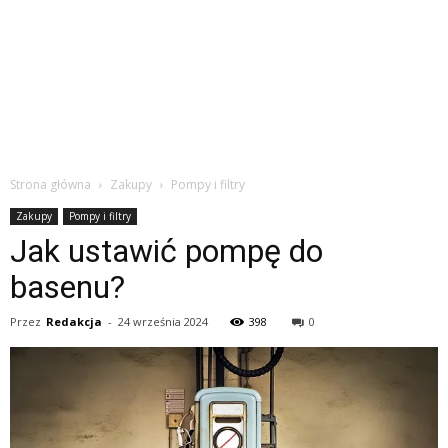
Strona główna
Zakupy
Pompy i filtry
Zakupy
Pompy i filtry
Jak ustawić pompę do
basenu?
Przez
Redakcja
-
24 września 2024
398
0