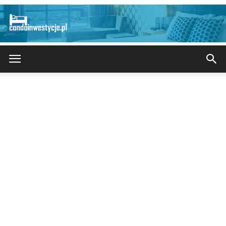
CondoInwestycje.pl