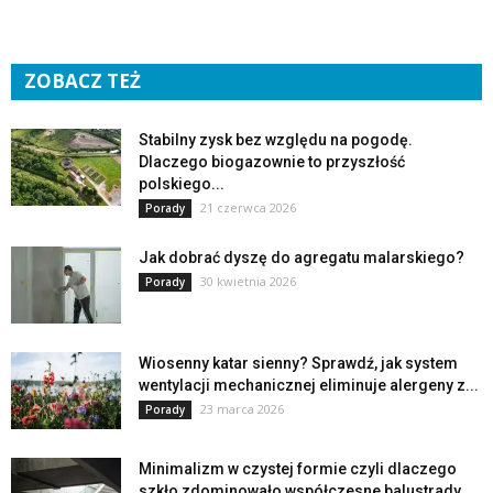
ZOBACZ TEŻ
Stabilny zysk bez względu na pogodę.
Dlaczego biogazownie to przyszłość
polskiego...
21 czerwca 2026
Porady
Jak dobrać dyszę do agregatu malarskiego?
30 kwietnia 2026
Porady
Wiosenny katar sienny? Sprawdź, jak system
wentylacji mechanicznej eliminuje alergeny z...
23 marca 2026
Porady
Minimalizm w czystej formie czyli dlaczego
szkło zdominowało współczesne balustrady