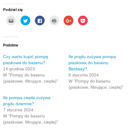
Podziel się:
Kliknij,
Udostępnij
Click
Kliknij
Click
Click
aby
na
to
by
to
to
wysłać
Twitterze(Otwiera
share
wydrukować(Otwiera
share
share
to
się
on
się
on
on
do
w
Facebook(Otwiera
w
Google+
Pocket(Otwiera
znajomego
nowym
się
nowym
(Otwiera
się
przez
oknie)
w
oknie)
się
w
e-
nowym
w
nowym
Podobne
mail(Otwiera
oknie)
nowym
oknie)
się
oknie)
w
Czy warto kupić pompę
Ile prądu zużywa pompa
nowym
piaskowa do basenu?
piaskowa do basenu
oknie)
14 grudnia 2023
Bestway?
W "Pompy do basenu
8 stycznia 2024
(piaskowe, filtrujące, ciepła)"
W "Pompy do basenu
(piaskowe, filtrujące, ciepła)"
Ile pompa ciepła zużywa
prądu dziennie?
7 stycznia 2024
W "Pompy do basenu
(piaskowe, filtrujące, ciepła)"