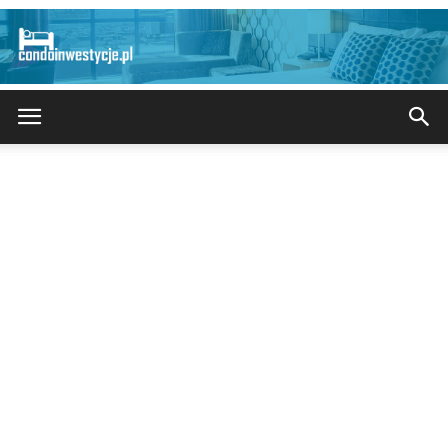
CondoInwestycje.pl