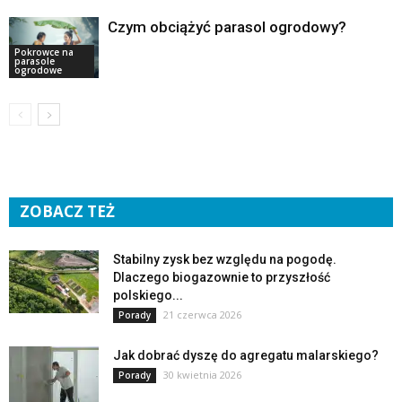
Czym obciążyć parasol ogrodowy?
Pokrowce na
parasole
ogrodowe
ZOBACZ TEŻ
Stabilny zysk bez względu na pogodę.
Dlaczego biogazownie to przyszłość
polskiego...
21 czerwca 2026
Porady
Jak dobrać dyszę do agregatu malarskiego?
30 kwietnia 2026
Porady