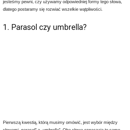
jesteśmy pewni, czy używamy odpowiedniej formy tego słowa,
dlatego postaramy się rozwiać wszelkie wątpliwości.
1. Parasol czy umbrella?
Pierwszą kwestią, którą musimy omówić, jest wybór między
słowami „parasol” a „umbrella”. Oba słowa oznaczają to samo –