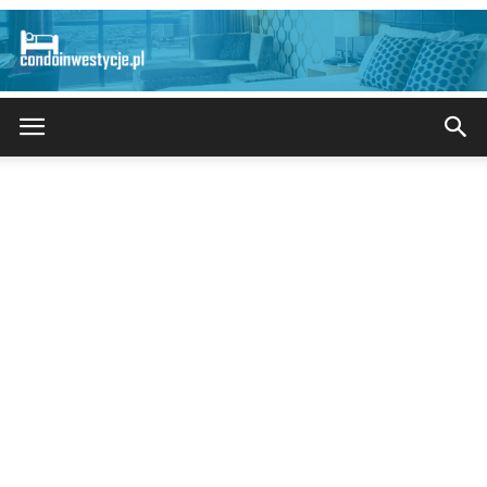
CondoInwestycje.pl