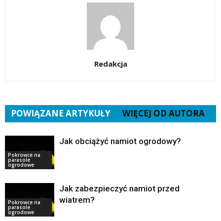
Redakcja
POWIĄZANE ARTYKUŁY
WIĘCEJ OD AUTORA
Jak obciążyć namiot ogrodowy?
Pokrowce na
parasole
ogrodowe
Jak zabezpieczyć namiot przed
wiatrem?
Pokrowce na
parasole
ogrodowe