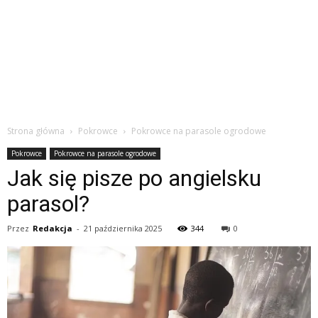
Strona główna
Pokrowce
Pokrowce na parasole ogrodowe
Pokrowce
Pokrowce na parasole ogrodowe
Jak się pisze po angielsku
parasol?
Przez
Redakcja
-
21 października 2025
344
0