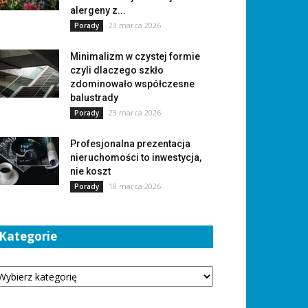
alergeny z...
23 marca 2026
Porady
Minimalizm w czystej formie
czyli dlaczego szkło
zdominowało współczesne
balustrady
23 marca 2026
Porady
Profesjonalna prezentacja
nieruchomości to inwestycja,
nie koszt
18 marca 2026
Porady
Kategorie
tegorie