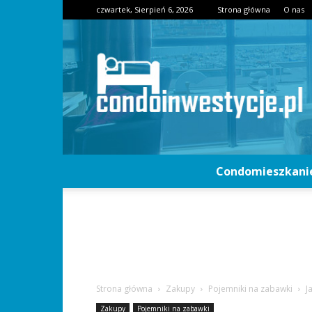
czwartek, Sierpień 6, 2026
Strona główna
O nas
Condomieszkani
Strona główna
Zakupy
Pojemniki na zabawki
J
Zakupy
Pojemniki na zabawki