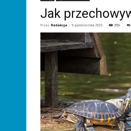
Jak przechowyw
Przez
Redakcja
-
9 października 2025
355