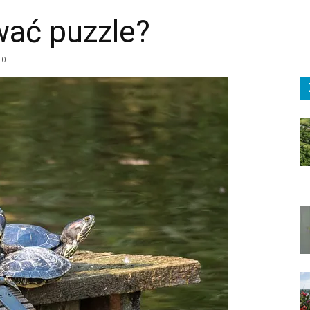
ać puzzle?
0