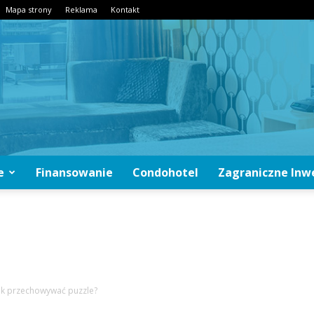
Mapa strony
Reklama
Kontakt
e
Finansowanie
Condohotel
Zagraniczne Inw
CondoInwestycje.pl
ak przechowywać puzzle?