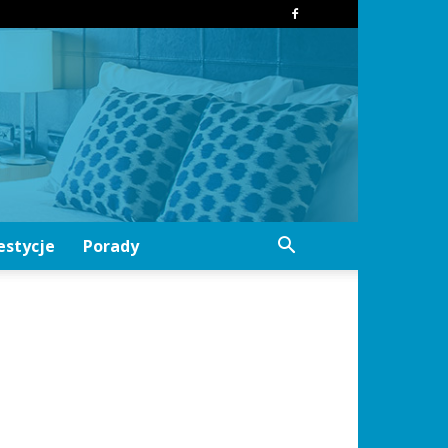
estycje
Porady