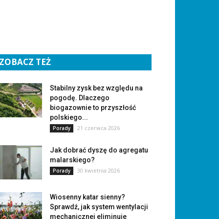
ZOBACZ TEŻ
Stabilny zysk bez względu na
pogodę. Dlaczego
biogazownie to przyszłość
polskiego...
21 czerwca 2026
Porady
Jak dobrać dyszę do agregatu
malarskiego?
30 kwietnia 2026
Porady
Wiosenny katar sienny?
Sprawdź, jak system wentylacji
mechanicznej eliminuje