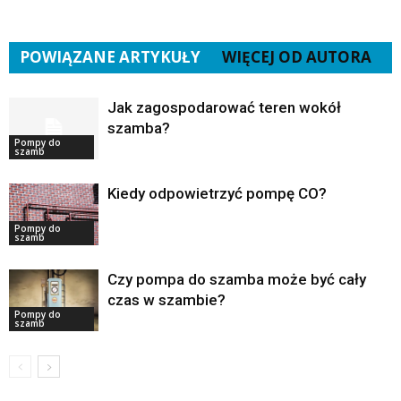
POWIĄZANE ARTYKUŁY
WIĘCEJ OD AUTORA
Jak zagospodarować teren wokół
szamba?
Pompy do
szamb
Kiedy odpowietrzyć pompę CO?
Pompy do
szamb
Czy pompa do szamba może być cały
czas w szambie?
Pompy do
szamb