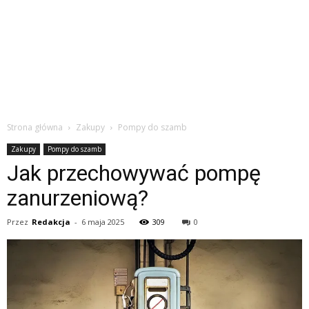
Strona główna
Zakupy
Pompy do szamb
Zakupy
Pompy do szamb
Jak przechowywać pompę
zanurzeniową?
Przez
Redakcja
-
6 maja 2025
309
0