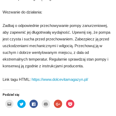
Wezwanie do działania:
Zadbaj o odpowiednie przechowywanie pompy zanurzeniowej,
aby zapewnić jej długotrwałą wydajność. Upewnij się, że pompa
jest czysta i sucha przed przechowaniem. Zabezpiecz ją przed
uszkodzeniami mechanicznymi i wilgocią. Przechowuj ją w
suchym i dobrze wentylowanym miejscu, z dala od
ekstremalnych temperatur. Regularnie sprawdzaj stan pompy i
konserwuj ją zgodnie z instrukcjami producenta.
Link tagu HTML:
https://www.dolcevitamagazyn.pl/
Podziel się:
Kliknij,
Udostępnij
Click
Kliknij
Click
Click
aby
na
to
by
to
to
wysłać
Twitterze(Otwiera
share
wydrukować(Otwiera
share
share
to
się
on
się
on
on
do
w
Facebook(Otwiera
w
Google+
Pocket(Otwiera