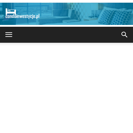
CondoInwestycje.pl