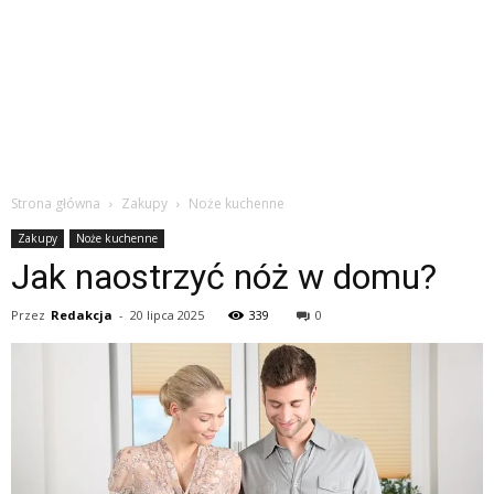
Strona główna
Zakupy
Noże kuchenne
Zakupy
Noże kuchenne
Jak naostrzyć nóż w domu?
Przez
Redakcja
-
20 lipca 2025
339
0