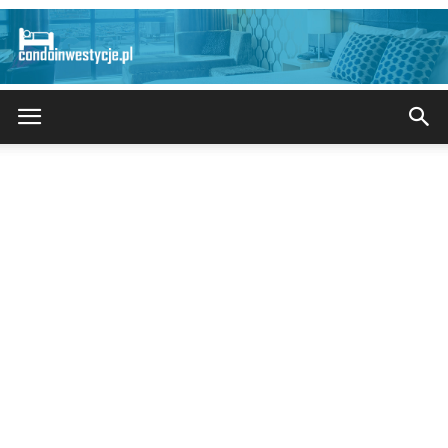
CondoInwestycje.pl