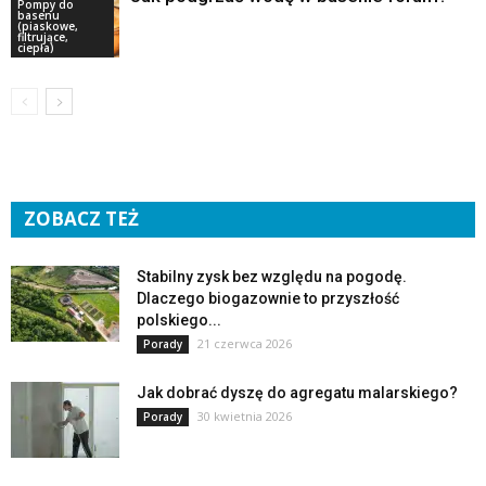
Pompy do
basenu
(piaskowe,
filtrujące,
ciepła)
ZOBACZ TEŻ
Stabilny zysk bez względu na pogodę.
Dlaczego biogazownie to przyszłość
polskiego...
21 czerwca 2026
Porady
Jak dobrać dyszę do agregatu malarskiego?
30 kwietnia 2026
Porady