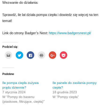
Wezwanie do działania:
Sprawdź, ile lat działa pompa ciepła i dowiedz się więcej na ten
temat!
Link do strony Badger’s Nest:
https://www.badgersnest.pl/
Podziel się:
Kliknij,
Udostępnij
Click
Kliknij
Click
Click
aby
na
to
by
to
to
wysłać
Twitterze(Otwiera
share
wydrukować(Otwiera
share
share
to
się
on
się
on
on
do
w
Facebook(Otwiera
w
Google+
Pocket(Otwiera
znajomego
nowym
się
nowym
(Otwiera
się
przez
oknie)
w
oknie)
się
w
e-
nowym
w
nowym
Podobne
mail(Otwiera
oknie)
nowym
oknie)
się
oknie)
w
Ile pompa ciepła zużywa
Ile panele do zasilania pompy
nowym
prądu dziennie?
ciepła?
oknie)
7 stycznia 2024
18 grudnia 2023
W "Pompy do basenu
W "Pompy ciepła"
(piaskowe, filtrujące, ciepła)"