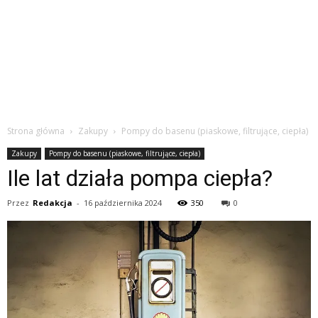
Strona główna
Zakupy
Pompy do basenu (piaskowe, filtrujące, ciepła)
Zakupy
Pompy do basenu (piaskowe, filtrujące, ciepła)
Ile lat działa pompa ciepła?
Przez
Redakcja
-
16 października 2024
350
0