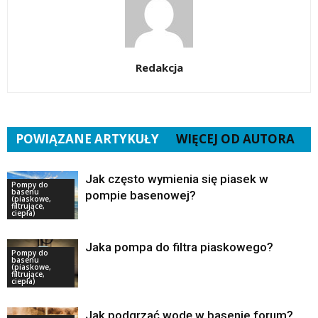
Redakcja
POWIĄZANE ARTYKUŁY
WIĘCEJ OD AUTORA
Jak często wymienia się piasek w
Pompy do
basenu
pompie basenowej?
(piaskowe,
filtrujące,
ciepła)
Jaka pompa do filtra piaskowego?
Pompy do
basenu
(piaskowe,
filtrujące,
ciepła)
Jak podgrzać wodę w basenie forum?