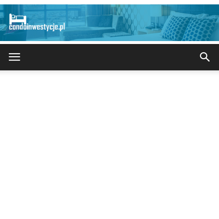
CondoInwestycje.pl