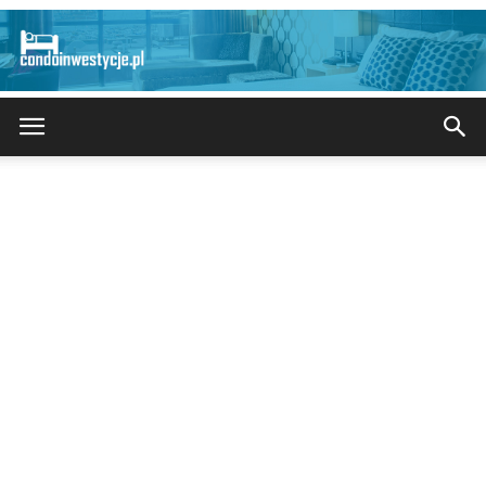
CondoInwestycje.pl