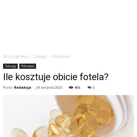
Strona główna
Zakupy
Pokrowce
Zakupy
Pokrowce
Ile kosztuje obicie fotela?
Przez
Redakcja
-
24 sierpnia 2025
406
0