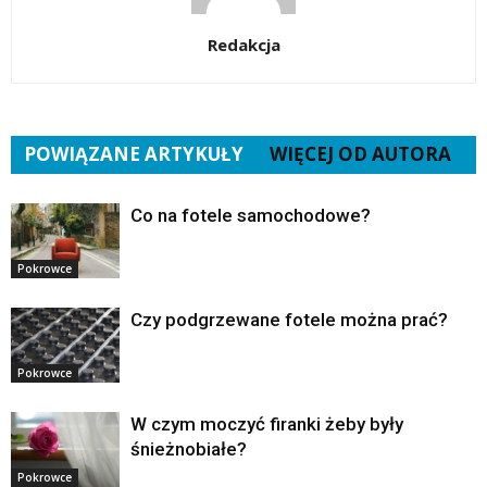
Redakcja
POWIĄZANE ARTYKUŁY
WIĘCEJ OD AUTORA
Co na fotele samochodowe?
Pokrowce
Czy podgrzewane fotele można prać?
Pokrowce
W czym moczyć firanki żeby były
śnieżnobiałe?
Pokrowce