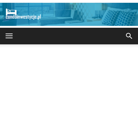
CondoInwestycje.pl