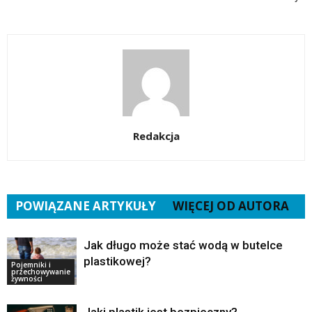
Redakcja
POWIĄZANE ARTYKUŁY
WIĘCEJ OD AUTORA
Jak długo może stać wodą w butelce
plastikowej?
Pojemniki i
przechowywanie
żywności
Jaki plastik jest bezpieczny?