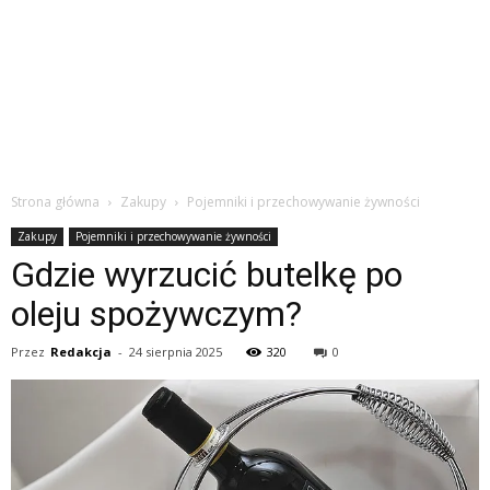
Strona główna
Zakupy
Pojemniki i przechowywanie żywności
Zakupy
Pojemniki i przechowywanie żywności
Gdzie wyrzucić butelkę po
oleju spożywczym?
Przez
Redakcja
-
24 sierpnia 2025
320
0