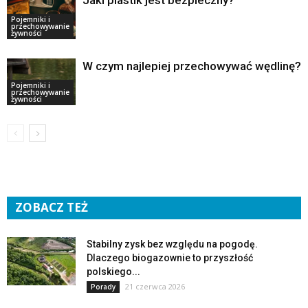
Pojemniki i
przechowywanie
żywności
W czym najlepiej przechowywać wędlinę?
Pojemniki i
przechowywanie
żywności
ZOBACZ TEŻ
Stabilny zysk bez względu na pogodę.
Dlaczego biogazownie to przyszłość
polskiego...
21 czerwca 2026
Porady