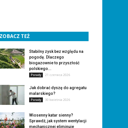
ZOBACZ TEŻ
Stabilny zysk bez względu na
pogodę. Dlaczego
biogazownie to przyszłość
polskiego...
21 czerwca 2026
Porady
Jak dobrać dyszę do agregatu
malarskiego?
30 kwietnia 2026
Porady
Wiosenny katar sienny?
Sprawdź, jak system wentylacji
mechanicznej eliminuje