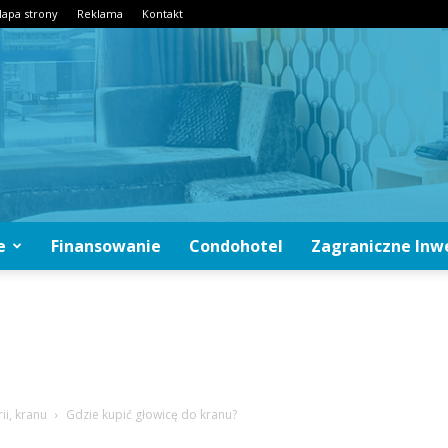
apa strony
Reklama
Kontakt
e
Finansowanie
Condohotel
Zagraniczne Inw
CondoInwestycje.pl
ii, kranu
Gdzie kupić głowicę do kranu?