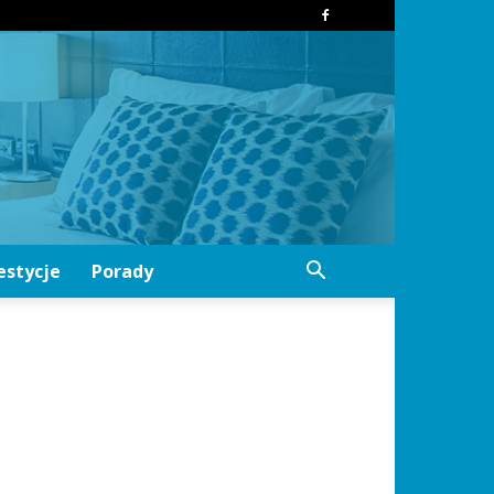
estycje
Porady