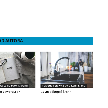
 OD AUTORA
owice do baterii, kranu
Pokrętła i głowice do baterii, kranu
do zaworu 3 8?
Czym odkręcić kran?