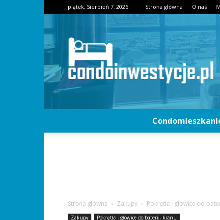
piątek, Sierpień 7, 2026
Strona główna
O nas
M
Condomieszkani
Strona główna
Zakupy
Pokrętła i głowice do bater
Zakupy
Pokrętła i głowice do baterii, kranu