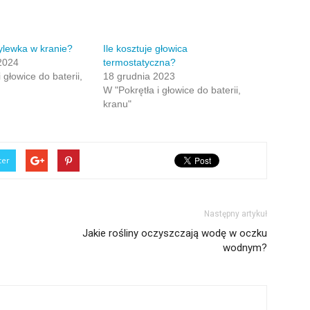
ylewka w kranie?
Ile kosztuje głowica
2024
termostatyczna?
 głowice do baterii,
18 grudnia 2023
W "Pokrętła i głowice do baterii,
kranu"
ter
Następny artykuł
Jakie rośliny oczyszczają wodę w oczku
wodnym?