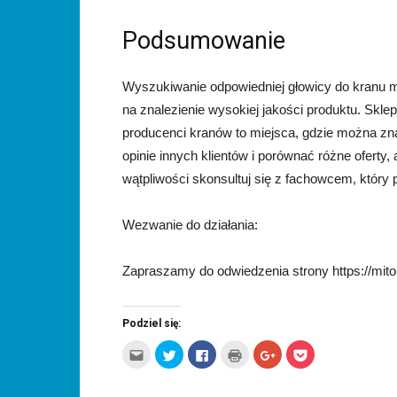
Podsumowanie
Wyszukiwanie odpowiedniej głowicy do kranu m
na znalezienie wysokiej jakości produktu. Skle
producenci kranów to miejsca, gdzie można zn
opinie innych klientów i porównać różne ofert
wątpliwości skonsultuj się z fachowcem, który 
Wezwanie do działania:
Zapraszamy do odwiedzenia strony https://mit
Podziel się:
Kliknij,
Udostępnij
Click
Kliknij
Click
Click
aby
na
to
by
to
to
wysłać
Twitterze(Otwiera
share
wydrukować(Otwiera
share
share
to
się
on
się
on
on
do
w
Facebook(Otwiera
w
Google+
Pocket(Otwiera