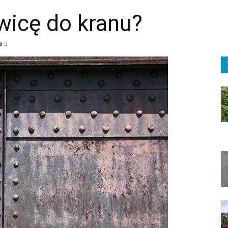
wicę do kranu?
0