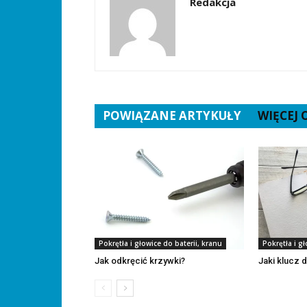
Redakcja
POWIĄZANE ARTYKUŁY
WIĘCEJ
Pokrętła i głowice do baterii, kranu
Pokrętła i gł
Jak odkręcić krzywki?
Jaki klucz 