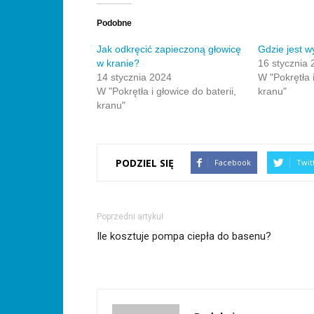
znajomego
nowym
się
nowym
(Otwiera
się
przez
oknie)
w
oknie)
się
w
e-
nowym
w
nowym
Podobne
mail(Otwiera
oknie)
nowym
oknie)
się
oknie)
w
Jak odkręcić zapieczoną głowicę
Gdzie jest w
nowym
w kranie?
16 stycznia 
oknie)
14 stycznia 2024
W "Pokrętła i
W "Pokrętła i głowice do baterii,
kranu"
kranu"
PODZIEL SIĘ
Facebook
Twit
Poprzedni artykuł
Ile kosztuje pompa ciepła do basenu?