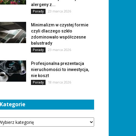
alergeny z...
23 marca 2026
Porady
Minimalizm w czystej formie
czyli dlaczego szkło
zdominowało współczesne
balustrady
23 marca 2026
Porady
Profesjonalna prezentacja
nieruchomości to inwestycja,
nie koszt
18 marca 2026
Porady
Kategorie
tegorie