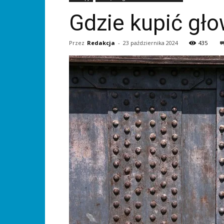
Gdzie kupić gło
Przez
Redakcja
-
23 października 2024
435