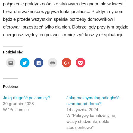
połączenie praktyczności ze stylowym designem, ale w kwestii
hierarchii ważności wygrywa funkcjonalność. Praktyczny dom
będzie przede wszystkim spełniał potrzeby domowników i
oferował i przestrzeń tylko dla nich. Dobrze, gdy przy tym będzie
energooszczędny, co pozwoli zmniejszyć koszty eksploatacji.
Podziel się:
Kliknij,
Udostępnij
Click
Kliknij
Click
Click
aby
na
to
by
to
to
wysłać
Twitterze(Otwiera
share
wydrukować(Otwiera
share
share
to
się
on
się
on
on
do
w
Facebook(Otwiera
w
Google+
Pocket(Otwiera
znajomego
nowym
się
nowym
(Otwiera
się
przez
oknie)
w
oknie)
się
w
e-
nowym
w
nowym
Podobne
mail(Otwiera
oknie)
nowym
oknie)
się
oknie)
w
Jaką długość poziomicy?
Jaką maksymalną odległość
nowym
30 grudnia 2023
szamba od domu?
oknie)
W "Poziomice"
14 stycznia 2024
W "Pokrywy kanalizacyjne,
włazy studzienki, dekle
studzienkowe"