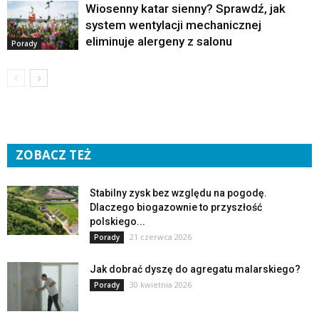
Wiosenny katar sienny? Sprawdź, jak
system wentylacji mechanicznej
eliminuje alergeny z salonu
Porady
ZOBACZ TEŻ
Stabilny zysk bez względu na pogodę.
Dlaczego biogazownie to przyszłość
polskiego...
21 czerwca 2026
Porady
Jak dobrać dyszę do agregatu malarskiego?
30 kwietnia 2026
Porady