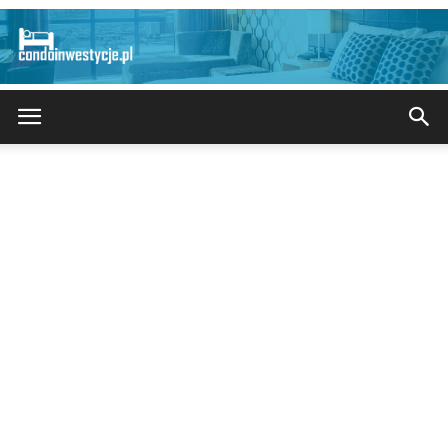
CondoInwestycje.pl