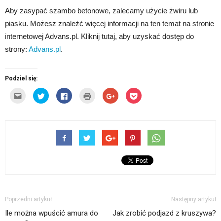
Aby zasypać szambo betonowe, zalecamy użycie żwiru lub
piasku. Możesz znaleźć więcej informacji na ten temat na stronie
internetowej Advans.pl. Kliknij tutaj, aby uzyskać dostęp do
strony:
Advans.pl
.
Podziel się:
Kliknij,
Udostępnij
Click
Kliknij
Click
Click
aby
na
to
by
to
to
wysłać
Twitterze(Otwiera
share
wydrukować(Otwiera
share
share
to
się
on
się
on
on
do
w
Facebook(Otwiera
w
Google+
Pocket(Otwiera
znajomego
nowym
się
nowym
(Otwiera
się
przez
oknie)
w
oknie)
się
w
e-
nowym
w
nowym
mail(Otwiera
oknie)
nowym
oknie)
się
oknie)
w
nowym
oknie)
Poprzedni artykuł
Następny artykuł
Ile można wpuścić amura do
Jak zrobić podjazd z kruszywa?