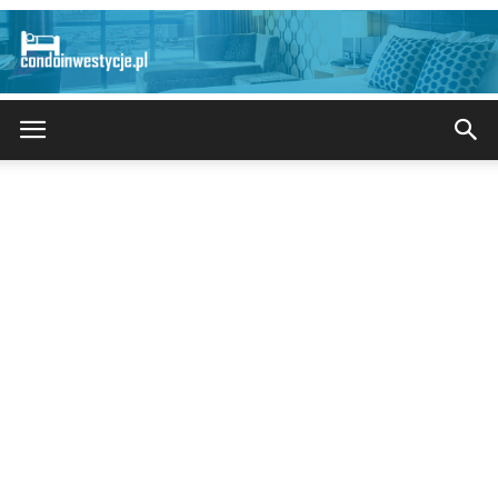
CondoInwestycje.pl