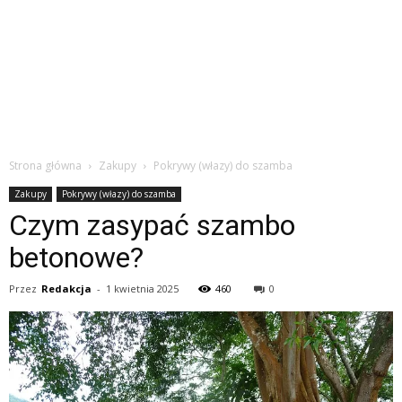
Strona główna
Zakupy
Pokrywy (włazy) do szamba
Zakupy
Pokrywy (włazy) do szamba
Czym zasypać szambo
betonowe?
Przez
Redakcja
-
1 kwietnia 2025
460
0