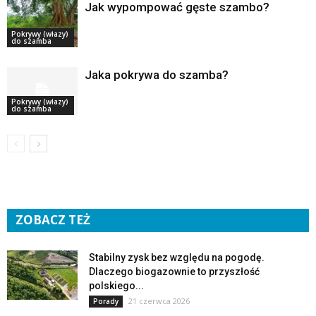
Jak wypompować gęste szambo?
Pokrywy (włazy)
do szamba
Jaka pokrywa do szamba?
Pokrywy (włazy)
do szamba
ZOBACZ TEŻ
Stabilny zysk bez względu na pogodę.
Dlaczego biogazownie to przyszłość
polskiego...
21 czerwca 2026
Porady