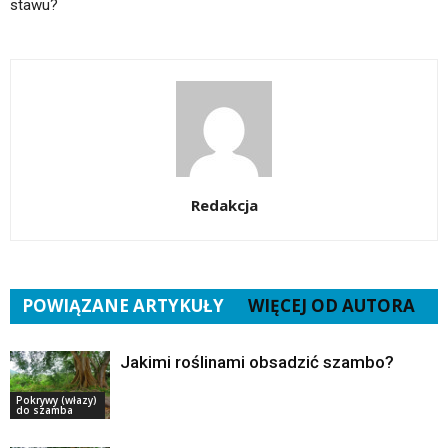
stawu?
Redakcja
POWIĄZANE ARTYKUŁY
WIĘCEJ OD AUTORA
Jakimi roślinami obsadzić szambo?
Pokrywy (włazy)
do szamba