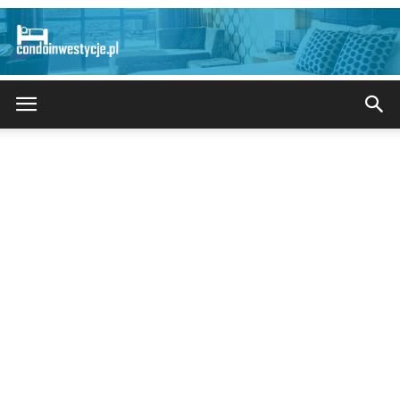
CondoInwestycje.pl