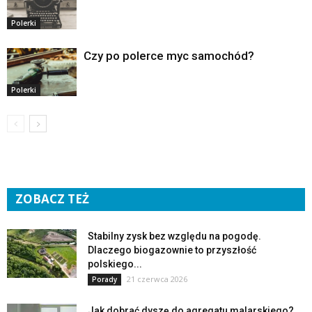
Polerki
Czy po polerce myc samochód?
Polerki
ZOBACZ TEŻ
Stabilny zysk bez względu na pogodę.
Dlaczego biogazownie to przyszłość
polskiego...
21 czerwca 2026
Porady
Jak dobrać dyszę do agregatu malarskiego?