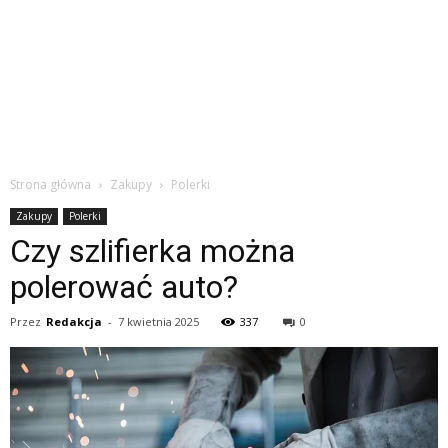
Strona główna
Zakupy
Polerki
Zakupy
Polerki
Czy szlifierka można
polerować auto?
Przez
Redakcja
-
7 kwietnia 2025
337
0