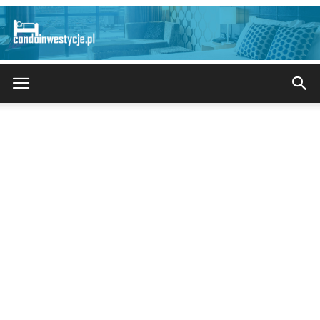
CondoInwestycje.pl