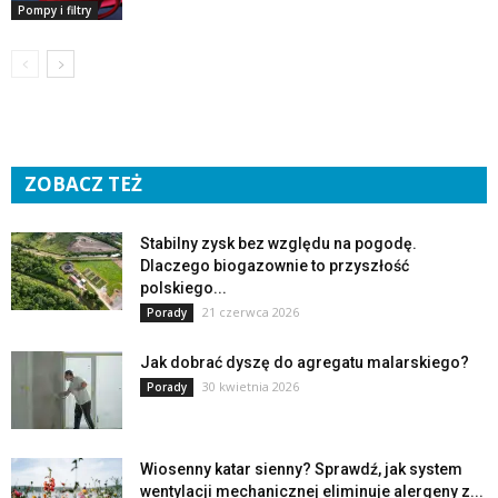
Pompy i filtry
ZOBACZ TEŻ
Stabilny zysk bez względu na pogodę.
Dlaczego biogazownie to przyszłość
polskiego...
21 czerwca 2026
Porady
Jak dobrać dyszę do agregatu malarskiego?
30 kwietnia 2026
Porady
Wiosenny katar sienny? Sprawdź, jak system
wentylacji mechanicznej eliminuje alergeny z...