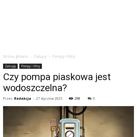
Strona główna
Zakupy
Pompy i filtry
Zakupy
Pompy i filtry
Czy pompa piaskowa jest
wodoszczelna?
Przez
Redakcja
-
27 stycznia 2025
298
0