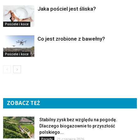
Jaka pościel jest śliska?
Pościele i koce
Co jest zrobione z bawełny?
Pościele i koce
ZOBACZ TEŻ
Stabilny zysk bez względu na pogodę.
Dlaczego biogazownie to przyszłość
polskiego...
21 czerwca 2026
Porady