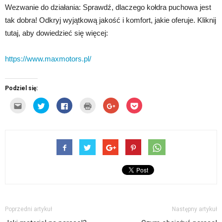
Wezwanie do działania: Sprawdź, dlaczego kołdra puchowa jest
tak dobra! Odkryj wyjątkową jakość i komfort, jakie oferuje. Kliknij
tutaj, aby dowiedzieć się więcej:
https://www.maxmotors.pl/
Podziel się:
Kliknij,
Udostępnij
Click
Kliknij
Click
Click
aby
na
to
by
to
to
wysłać
Twitterze(Otwiera
share
wydrukować(Otwiera
share
share
to
się
on
się
on
on
do
w
Facebook(Otwiera
w
Google+
Pocket(Otwiera
znajomego
nowym
się
nowym
(Otwiera
się
przez
oknie)
w
oknie)
się
w
e-
nowym
w
nowym
mail(Otwiera
oknie)
nowym
oknie)
się
oknie)
w
nowym
oknie)
Poprzedni artykuł
Następny artykuł