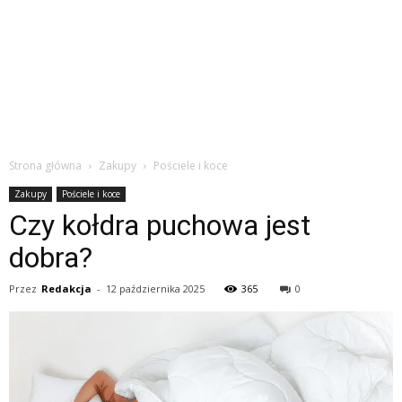
Strona główna
Zakupy
Pościele i koce
Zakupy
Pościele i koce
Czy kołdra puchowa jest
dobra?
Przez
Redakcja
-
12 października 2025
365
0