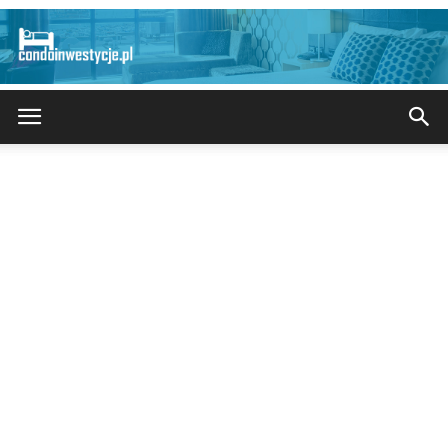
CondoInwestycje.pl