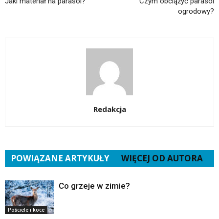
Jaki materiał na parasol?
Czym obciążyć parasol
ogrodowy?
Redakcja
POWIĄZANE ARTYKUŁY
WIĘCEJ OD AUTORA
Co grzeje w zimie?
Pościele i koce