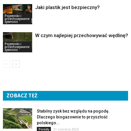
Jaki plastik jest bezpieczny?
Pojemniki i
przechowywanie
żywności
W czym najlepiej przechowywać wędlinę?
Pojemniki i
przechowywanie
żywności
ZOBACZ TEŻ
Stabilny zysk bez względu na pogodę.
Dlaczego biogazownie to przyszłość
polskiego...
21 czerwca 2026
Porady