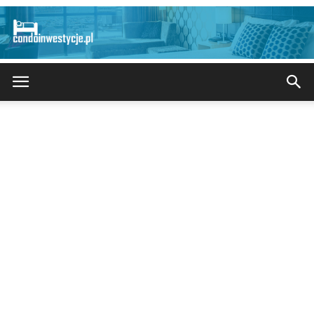
CondoInwestycje.pl