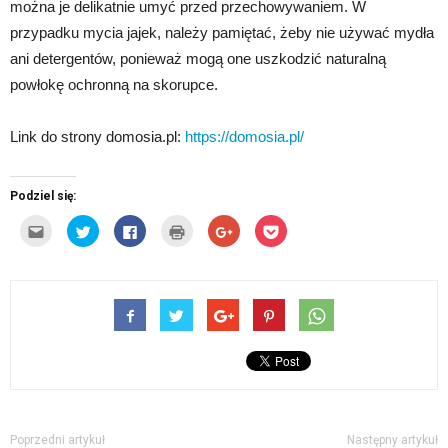
można je delikatnie umyć przed przechowywaniem. W
przypadku mycia jajek, należy pamiętać, żeby nie używać mydła
ani detergentów, ponieważ mogą one uszkodzić naturalną
powłokę ochronną na skorupce.
Link do strony domosia.pl:
https://domosia.pl/
Podziel się:
Kliknij,
Udostępnij
Click
Kliknij
Click
Click
aby
na
to
by
to
to
wysłać
Twitterze(Otwiera
share
wydrukować(Otwiera
share
share
to
się
on
się
on
on
do
w
Facebook(Otwiera
w
Google+
Pocket(Otwiera
znajomego
nowym
się
nowym
(Otwiera
się
przez
oknie)
w
oknie)
się
w
e-
nowym
w
nowym
mail(Otwiera
oknie)
nowym
oknie)
się
oknie)
w
nowym
oknie)
Poprzedni artykuł
Następny artykuł