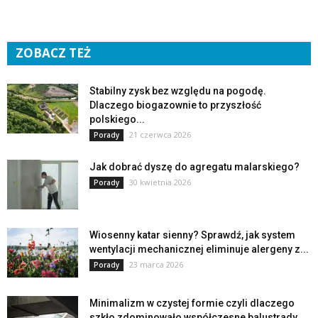
ZOBACZ TEŻ
Stabilny zysk bez względu na pogodę.
Dlaczego biogazownie to przyszłość
polskiego...
21 czerwca 2026
Porady
Jak dobrać dyszę do agregatu malarskiego?
30 kwietnia 2026
Porady
Wiosenny katar sienny? Sprawdź, jak system
wentylacji mechanicznej eliminuje alergeny z...
23 marca 2026
Porady
Minimalizm w czystej formie czyli dlaczego
szkło zdominowało współczesne balustrady