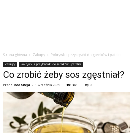
Strona główna
Zakupy
Pokrywki i przykrywki do garnków i patelni
Zakupy
Pokrywki i przykrywki do garnków i patelni
Co zrobić żeby sos zgęstniał?
Przez
Redakcja
-
1 września 2025
343
0