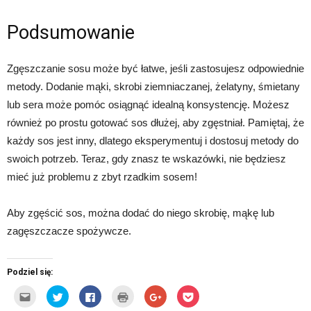
Podsumowanie
Zgęszczanie sosu może być łatwe, jeśli zastosujesz odpowiednie
metody. Dodanie mąki, skrobi ziemniaczanej, żelatyny, śmietany
lub sera może pomóc osiągnąć idealną konsystencję. Możesz
również po prostu gotować sos dłużej, aby zgęstniał. Pamiętaj, że
każdy sos jest inny, dlatego eksperymentuj i dostosuj metody do
swoich potrzeb. Teraz, gdy znasz te wskazówki, nie będziesz
mieć już problemu z zbyt rzadkim sosem!
Aby zgęścić sos, można dodać do niego skrobię, mąkę lub
zagęszczacze spożywcze.
Podziel się:
Kliknij,
Udostępnij
Click
Kliknij
Click
Click
aby
na
to
by
to
to
wysłać
Twitterze(Otwiera
share
wydrukować(Otwiera
share
share