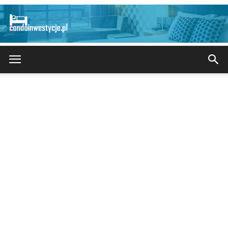
CondoInwestycje.pl