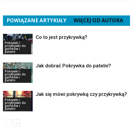
POWIĄZANE ARTYKUŁY
WIĘCEJ OD AUTORA
Co to jest przykrywką?
Pokrywki i
przykrywki do
garnków i
patelni
Jak dobrać Pokrywka do patelni?
Pokrywki i
przykrywki do
garnków i
patelni
Jak się mówi pokrywką czy przykrywką?
Pokrywki i
przykrywki do
garnków i
patelni