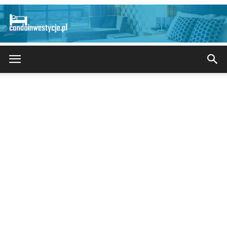
CondoInwestycje.pl