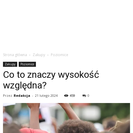
Strona główna
Zakupy
Poziomice
Zakupy
Poziomice
Co to znaczy wysokość
względna?
Przez
Redakcja
-
21 lutego 2024
459
0