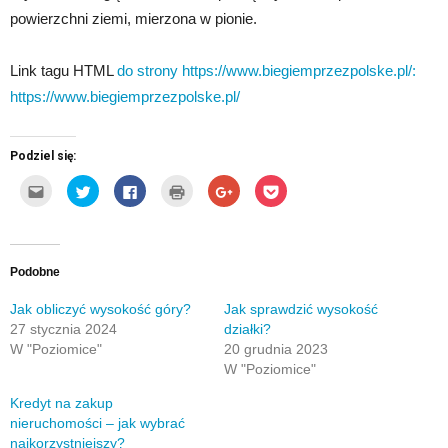
powierzchni ziemi, mierzona w pionie.
Link tagu HTML
do strony https://www.biegiemprzezpolske.pl/:
https://www.biegiemprzezpolske.pl/
Podziel się:
Kliknij,
Udostępnij
Click
Kliknij
Click
Click
aby
na
to
by
to
to
wysłać
Twitterze(Otwiera
share
wydrukować(Otwiera
share
share
to
się
on
się
on
on
do
w
Facebook(Otwiera
w
Google+
Pocket(Otwiera
znajomego
nowym
się
nowym
(Otwiera
się
przez
oknie)
w
oknie)
się
w
e-
nowym
w
nowym
Podobne
mail(Otwiera
oknie)
nowym
oknie)
się
oknie)
w
Jak obliczyć wysokość góry?
Jak sprawdzić wysokość
nowym
27 stycznia 2024
działki?
oknie)
W "Poziomice"
20 grudnia 2023
W "Poziomice"
Kredyt na zakup
nieruchomości – jak wybrać
najkorzystniejszy?