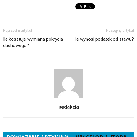
w
nowym
oknie)
Poprzedni artykuł
Następny artykuł
Ile kosztuje wymiana pokrycia
Ile wynosi podatek od stawu?
dachowego?
Redakcja