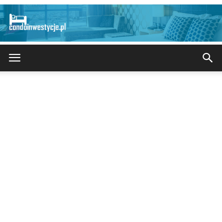
CondoInwestycje.pl