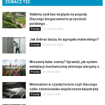
ZOBACZ TEŻ
Stabilny zysk bez względu na pogodę.
Dlaczego biogazownie to przyszłość
polskiego...
21 czerwca 2026
Porady
Jak dobrać dyszę do agregatu malarskiego?
30 kwietnia 2026
Porady
Wiosenny katar sienny? Sprawdź, jak system
wentylacji mechanicznej eliminuje alergeny z...
23 marca 2026
Porady
Minimalizm w czystej formie czyli dlaczego
szkło zdominowało współczesne balustrady
23 marca 2026
Porady