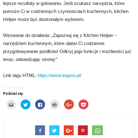
lepsze rezultaty w gotowaniu. Jeśli szukasz narzędzia, które
pomoże Ci w codziennych czynnościach kuchennych, kitchen
Helper może być doskonałym wyborem.
Wezwanie do działania: „Zapoznaj się z Kitchen Helper –
narzędziem kuchennym, które ułatwi Ci codzienne
przygotowywanie posiłków! Odkryj jego funkcje i możliwości już
teraz, odwiedzając stronę:”
Link tagu HTML:
https://www.legano.pl/
Podziel się:
Kliknij,
Udostępnij
Click
Kliknij
Click
Click
aby
na
to
by
to
to
wysłać
Twitterze(Otwiera
share
wydrukować(Otwiera
share
share
to
się
on
się
on
on
do
w
Facebook(Otwiera
w
Google+
Pocket(Otwiera
znajomego
nowym
się
nowym
(Otwiera
się
przez
oknie)
w
oknie)
się
w
e-
nowym
w
nowym
mail(Otwiera
oknie)
nowym
oknie)
się
oknie)