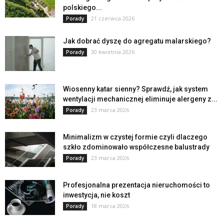
polskiego...
21 czerwca 2026
Porady
Jak dobrać dyszę do agregatu malarskiego?
30 kwietnia 2026
Porady
Wiosenny katar sienny? Sprawdź, jak system
wentylacji mechanicznej eliminuje alergeny z...
23 marca 2026
Porady
Minimalizm w czystej formie czyli dlaczego
szkło zdominowało współczesne balustrady
23 marca 2026
Porady
Profesjonalna prezentacja nieruchomości to
inwestycja, nie koszt
18 marca 2026
Porady