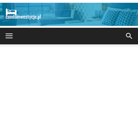
CondoInwestycje.pl