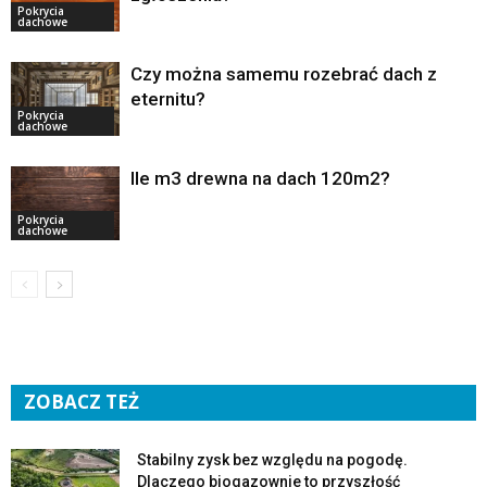
Pokrycia
dachowe
Czy można samemu rozebrać dach z
eternitu?
Pokrycia
dachowe
Ile m3 drewna na dach 120m2?
Pokrycia
dachowe
ZOBACZ TEŻ
Stabilny zysk bez względu na pogodę.
Dlaczego biogazownie to przyszłość