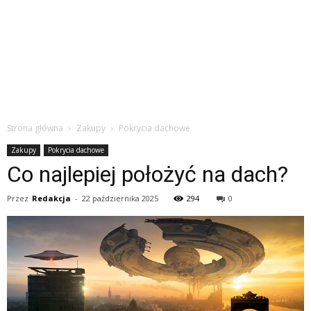
Strona główna
Zakupy
Pokrycia dachowe
Zakupy
Pokrycia dachowe
Co najlepiej położyć na dach?
Przez
Redakcja
-
22 października 2025
294
0