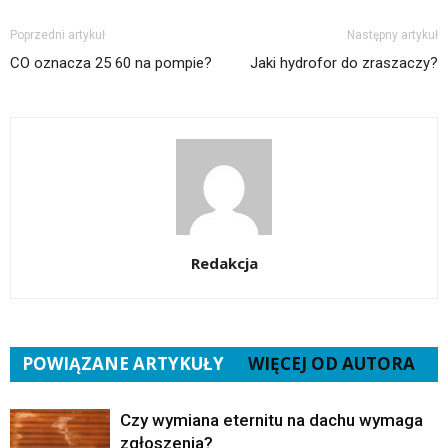
Poprzedni artykuł
Następny artykuł
CO oznacza 25 60 na pompie?
Jaki hydrofor do zraszaczy?
Redakcja
POWIĄZANE ARTYKUŁY
WIĘCEJ OD AUTORA
Czy wymiana eternitu na dachu wymaga
zgłoszenia?