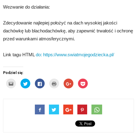
Wezwanie do działania:
Zdecydowanie najlepiej położyć na dach wysokiej jakości
dachówkę lub blachodachówkę, aby zapewnić trwałość i ochronę
przed warunkami atmosferycznymi.
Link tagu HTML
do:
https://www.swiatmojegodziecka.pl/
Podziel się:
Kliknij,
Udostępnij
Click
Kliknij
Click
Click
aby
na
to
by
to
to
wysłać
Twitterze(Otwiera
share
wydrukować(Otwiera
share
share
to
się
on
się
on
on
do
w
Facebook(Otwiera
w
Google+
Pocket(Otwiera
znajomego
nowym
się
nowym
(Otwiera
się
przez
oknie)
w
oknie)
się
w
e-
nowym
w
nowym
mail(Otwiera
oknie)
nowym
oknie)
się
oknie)
w
nowym
oknie)